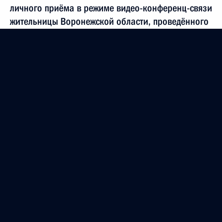
личного приёма в режиме видео-конференц-связи
жительницы Воронежской области, проведённого
по поручению Президента Российской Федерации
заместителем Руководителя Администрации
Президента Российской Федерации Владимиром
Островенко в Приёмной Президента Российской
Федерации по приёму граждан в Москве 23 мая
2024 года
28 июня 2024 года, 15:37
27 июня 2024 года, четверг
27 июня 2024 года по поручению Президента
Российской Федерации руководитель
Центрального межрегионального
территориального управления Федерального