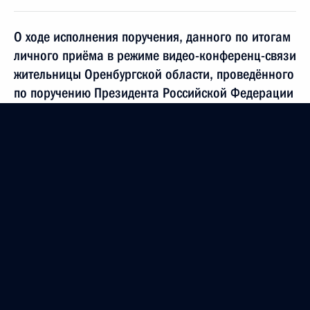
О ходе исполнения поручения, данного по итогам
личного приёма в режиме видео-конференц-связи
жительницы Оренбургской области, проведённого
по поручению Президента Российской Федерации
руководителем Канцелярии Президента
Российской Федерации Антоном Кобяковым
в Приёмной Президента Российской Федерации
по приёму граждан в Москве 16 июля 2013 года
20 декабря 2013 года, 20:41
19 декабря 2013 года по поручению Президента
Российской Федерации руководитель Управления
Федеральной службы судебных приставов
по Москве Александр Стебаков провёл