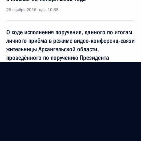
29 ноября 2016 года, 10:38
О ходе исполнения поручения, данного по итогам
личного приёма в режиме видео-конференц-связи
жительницы Архангельской области,
проведённого по поручению Президента
Российской Федерации начальником Управления
информационного и документационного
обеспечения Президента Российской Федерации
Сергеем Осиповым в Приёмной Президента
Российской Федерации по приёму граждан
в Москве 2 октября 2014 года
29 ноября 2016 года, 10:36