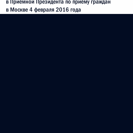
в Приёмной Президента по приёму граждан
в Москве 4 февраля 2016 года
12 декабря 2017 года, 15:57
Исполнено поручение, данное по итогам личного
приёма в режиме видео-конференц-связи жителя
Ленинградской области, проведённого
по поручению Президента Российской Федерации
начальником Управления Президента Российской
Федерации по вопросам государственной службы
и кадров Антоном Федоровым в Приёмной
Президента Российской Федерации по приёму
граждан в Москве 27 февраля 2014 года
12 декабря 2017 года, 15:56