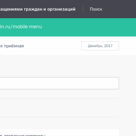
бращениями граждан и организаций
Поиск
lin.ru/mobile-menu
нта
Обратиться в устной форме
Новости
Обзоры обращени
я приёмная
декабрь, 2017