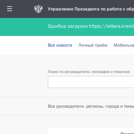
Управление Президента по работе с о
Ошибка загрузки https://letters.krem
Обратиться в форме электронного докуме
Все новости
Личный приём
Мобильна
Поиск по руководителю, географии и тематике
Все руководители, регионы, города и темы