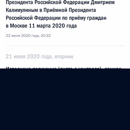
Президента Российской Федерации Дмитрием
Калимулиным в Приёмной Президента
Российской Федерации по приёму граждан
в Москве 11 марта 2020 года
22 июля 2020 года, 20:32
21 июля 2020 года, вторник
Исполнено поручение (снято с контроля), данное
по итогам личного приёма в режиме видео-
конференц-связи жительницы Пермского края,
проведённого по поручению Президента
Российской Федерации начальником Управления
Президента Российской Федерации по работе
с обращениями граждан и организаций
Михаилом Михайловским в Приёмной Президента