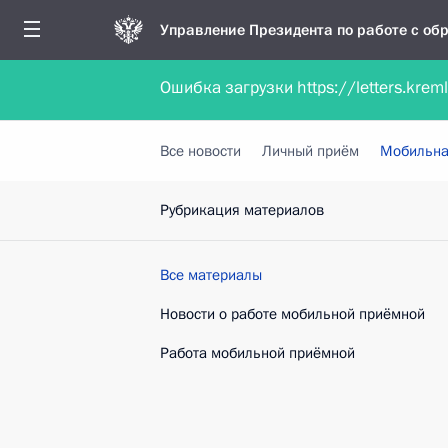
Управление Президента по работе с о
Ошибка загрузки https://letters.krem
Обратиться в форме электронного докуме
Все новости
Личный приём
Мобильна
Рубрикация материалов
Все материалы
Новости о работе мобильной приёмной
Работа мобильной приёмной