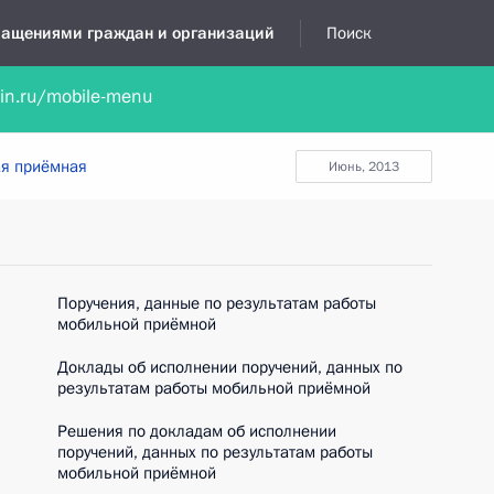
бращениями граждан и организаций
Поиск
lin.ru/mobile-menu
нта
Обратиться в устной форме
Новости
Обзоры обращени
я приёмная
июнь, 2013
Поручения, данные по результатам работы
мобильной приёмной
Доклады об исполнении поручений, данных по
результатам работы мобильной приёмной
Решения по докладам об исполнении
поручений, данных по результатам работы
мобильной приёмной