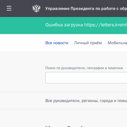
Управление Президента по работе с о
Ошибка загрузки https://letters.krem
Обратиться в форме электронного докуме
Все новости
Личный приём
Мобильна
Поиск по руководителю, географии и тематике
Все руководители, регионы, города и темы