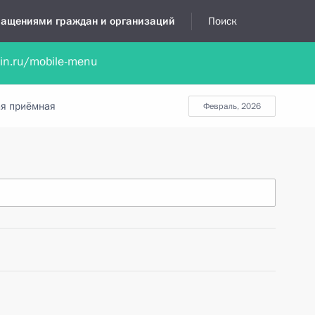
бращениями граждан и организаций
Поиск
lin.ru/mobile-menu
нта
Обратиться в устной форме
Новости
Обзоры обращени
я приёмная
февраль, 2026