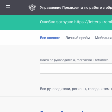
Управление Президента по работе с о
Ошибка загрузки https://letters.krem
Обратиться в форме электронного докуме
Все новости
Личный приём
Мобильна
Поиск по руководителю, географии и тематике
Все руководители, регионы, города и темы