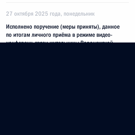
27 октября 2025 года, понедельник
Исполнено поручение (меры приняты), данное
по итогам личного приёма в режиме видео-
конференц-связи жительницы Воронежской
области, проведённого по поручению Президента
Российской Федерации советником Президента
Российской Федерации Еленой Ямпольской
в Приёмной Президента Российской Федерации
по приёму граждан в Москве 23 сентября
2025 года
27 октября 2025 года, 16:21
23 октября 2025 года, четверг