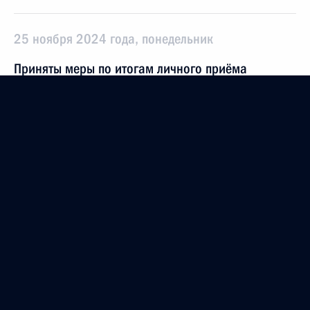
25 ноября 2024 года, понедельник
Приняты меры по итогам личного приёма
в режиме видео-конференц-связи жительницы
Республики Марий Эл, проведённого
по поручению Президента Российской Федерации
руководителем Канцелярии Президента
Российской Федерации Андреем Казаковым
в Приёмной Президента Российской Федерации
по приёму граждан в Москве 15 апреля
2021 года
25 ноября 2024 года, 15:29
О ходе принятия мер по итогам личного приёма