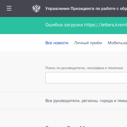
Управление Президента по работе с о
Ошибка загрузки https://letters.krem
Обратиться в форме электронного докуме
Все новости
Личный приём
Мобильна
Поиск по руководителю, географии и тематике
Все руководители, регионы, города и темы