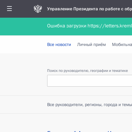
Управление Президента по работе с о
Ошибка загрузки https://letters.krem
Обратиться в форме электронного докуме
Все новости
Личный приём
Мобильна
Поиск по руководителю, географии и тематике
Все руководители, регионы, города и темы