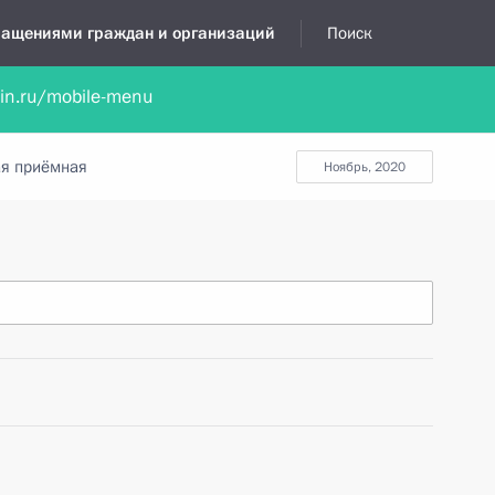
бращениями граждан и организаций
Поиск
lin.ru/mobile-menu
нта
Обратиться в устной форме
Новости
Обзоры обращени
я приёмная
ноябрь, 2020