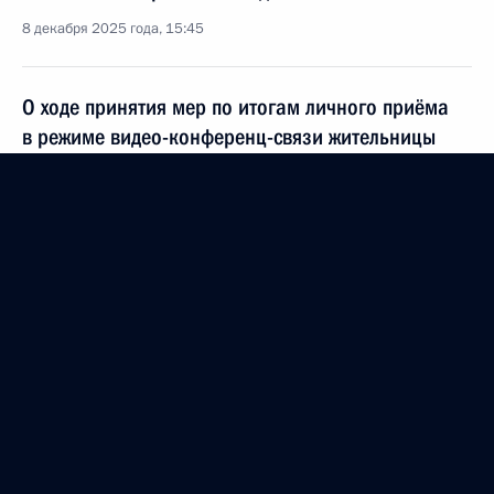
8 декабря 2025 года, 15:45
О ходе принятия мер по итогам личного приёма
в режиме видео-конференц-связи жительницы
Приморского края, проведённого по поручению
Президента Российской Федерации начальником
Управления Президента Российской Федерации
по общественным проектам Сергеем Новиковым
в Приёмной Президента Российской Федерации
по приёму граждан в Москве 12 сентября
2024 года
8 декабря 2025 года, 15:44
О ходе принятия мер по итогам личного приёма
в режиме видео-конференц-связи жителя