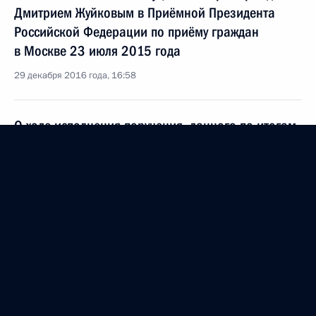
Дмитрием Жуйковым в Приёмной Президента
Российской Федерации по приёму граждан
в Москве 23 июля 2015 года
29 декабря 2016 года, 16:58
О ходе исполнения поручения, данного по итогам
личного приёма в режиме видео-конференц-связи
жителя Тамбовской области, проведённого
по поручению Президента Российской Федерации
начальником Управления Президента Российской
Федерации по обеспечению конституционных
прав граждан Дмитрием Жуйковым в Приёмной
Президента Российской Федерации по приёму
граждан в Москве 23 июля 2015 года
29 декабря 2016 года, 10:55