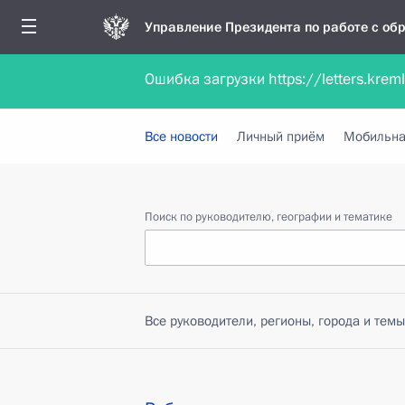
Управление Президента по работе с о
Ошибка загрузки https://letters.krem
Обратиться в форме электронного докуме
Все новости
Личный приём
Мобильна
Поиск по руководителю, географии и тематике
Все руководители, регионы, города и темы