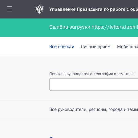
Управление Президента по работе с о
Ошибка загрузки https://letters.krem
Обратиться в форме электронного докуме
Все новости
Личный приём
Мобильна
Поиск по руководителю, географии и тематике
Все руководители, регионы, города и темы