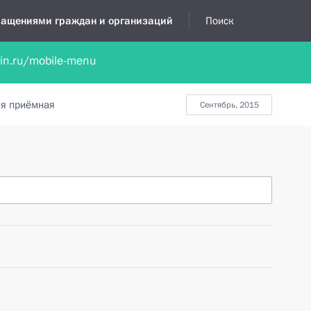
бращениями граждан и организаций
Поиск
lin.ru/mobile-menu
нта
Обратиться в устной форме
Новости
Обзоры обращени
я приёмная
сентябрь, 2015