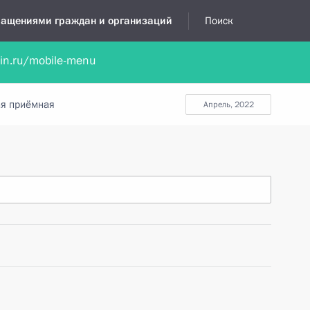
бращениями граждан и организаций
Поиск
lin.ru/mobile-menu
нта
Обратиться в устной форме
Новости
Обзоры обращени
я приёмная
апрель, 2022