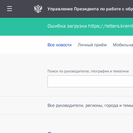
Управление Президента по работе с о
Ошибка загрузки https://letters.krem
Обратиться в форме электронного докуме
Все новости
Личный приём
Мобильна
Поиск по руководителю, географии и тематике
Все руководители, регионы, города и темы