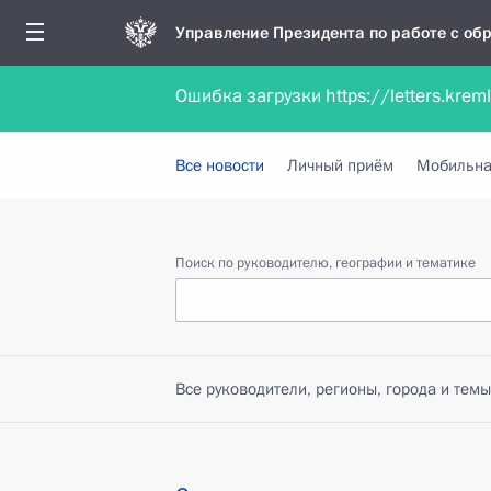
Управление Президента по работе с о
Ошибка загрузки https://letters.krem
Обратиться в форме электронного докуме
Все новости
Личный приём
Мобильна
Поиск по руководителю, географии и тематике
Все руководители, регионы, города и темы