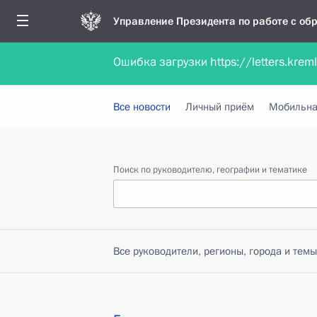
Управление Президента по работе с о
Ошибка загрузки https://letters.krem
Обратиться в форме электронного докуме
Все новости
Личный приём
Мобильна
Поиск по руководителю, географии и тематике
Все руководители, регионы, города и темы