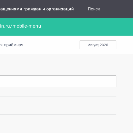
бращениями граждан и организаций
Поиск
lin.ru/mobile-menu
нта
Обратиться в устной форме
Новости
Обзоры обращени
я приёмная
август, 2026