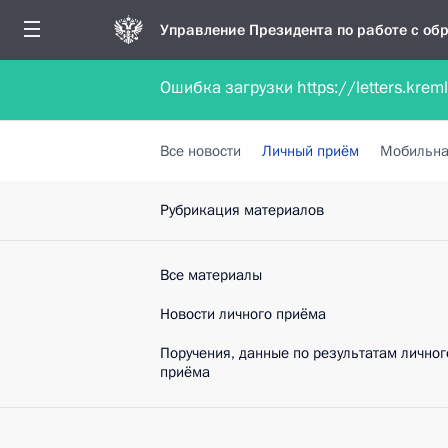
Управление Президента по работе с о
Ошибка загрузки https://letters.krem
Обратиться в форме электронного докуме
Все новости
Личный приём
Мобильна
Рубрикация материалов
Все материалы
Новости личного приёма
Поручения, данные по результатам личног
приёма