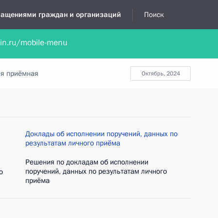
бращениями граждан и организаций
Поиск
lin.ru/mobile-menu
нта
Обратиться в устной форме
Новости
Обзоры обращени
я приёмная
октябрь, 2024
Доклады об исполнении поручений, данных по
результатам личного приёма
Решения по докладам об исполнении
поручений, данных по результатам личного
о
приёма