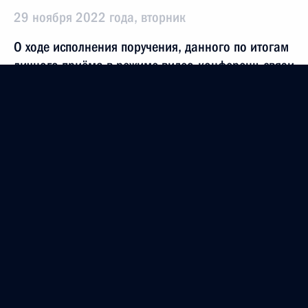
29 ноября 2022 года, вторник
О ходе исполнения поручения, данного по итогам
личного приёма в режиме видео-конференц-связи
жительницы Кировской области, проведённого
по поручению Президента Российской Федерации
советником Президента Российской Федерации
Александрой Левицкой в Приёмной Президента
Российской Федерации по приёму граждан
в Москве 19 ноября 2021 года
29 ноября 2022 года, 18:34
10 ноября 2022 года, четверг
О ходе исполнения поручения, данного по итогам
личного приёма в режиме видео-конференц-связи