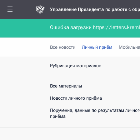
Управление Президента по работе с о
Ошибка загрузки https://letters.krem
Обратиться в форме электронного докуме
Все новости
Личный приём
Мобильна
Рубрикация материалов
Все материалы
Новости личного приёма
Поручения, данные по результатам личног
приёма