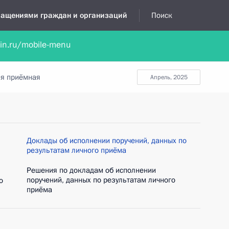
бращениями граждан и организаций
Поиск
lin.ru/mobile-menu
нта
Обратиться в устной форме
Новости
Обзоры обращени
я приёмная
апрель, 2025
Доклады об исполнении поручений, данных по
результатам личного приёма
Решения по докладам об исполнении
поручений, данных по результатам личного
о
приёма