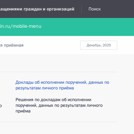
бращениями граждан и организаций
Поиск
lin.ru/mobile-menu
нта
Обратиться в устной форме
Новости
Обзоры обращени
я приёмная
декабрь, 2025
Доклады об исполнении поручений, данных по
результатам личного приёма
Решения по докладам об исполнении
поручений, данных по результатам личного
о
приёма