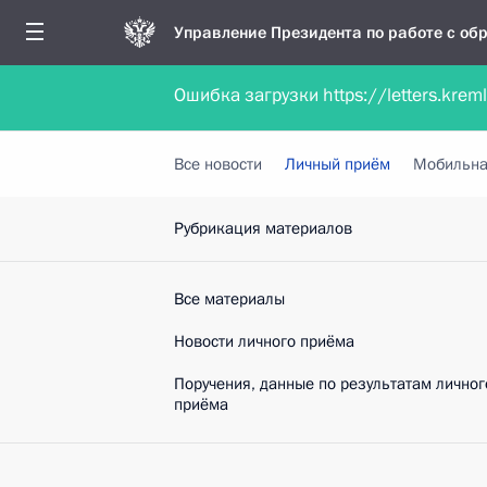
Управление Президента по работе с о
Ошибка загрузки https://letters.krem
Обратиться в форме электронного докуме
Все новости
Личный приём
Мобильна
Рубрикация материалов
Все материалы
Новости личного приёма
Поручения, данные по результатам личног
приёма