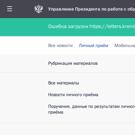
Управление Президента по работе с о
Ошибка загрузки https://letters.krem
Обратиться в форме электронного докуме
Все новости
Личный приём
Мобильна
Рубрикация материалов
Все материалы
Новости личного приёма
Поручения, данные по результатам личног
приёма