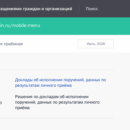
бращениями граждан и организаций
Поиск
lin.ru/mobile-menu
нта
Обратиться в устной форме
Новости
Обзоры обращени
я приёмная
июль, 2026
Доклады об исполнении поручений, данных по
результатам личного приёма
Решения по докладам об исполнении
поручений, данных по результатам личного
о
приёма