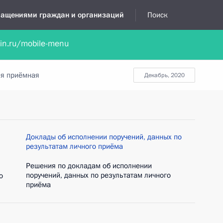
бращениями граждан и организаций
Поиск
lin.ru/mobile-menu
нта
Обратиться в устной форме
Новости
Обзоры обращени
я приёмная
декабрь, 2020
Доклады об исполнении поручений, данных по
результатам личного приёма
Решения по докладам об исполнении
поручений, данных по результатам личного
о
приёма