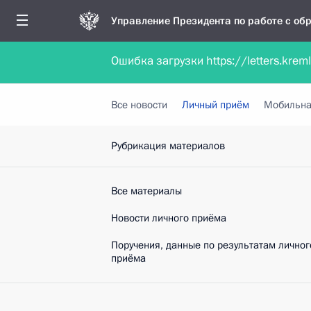
Управление Президента по работе с о
Ошибка загрузки https://letters.krem
Обратиться в форме электронного докуме
Все новости
Личный приём
Мобильна
Рубрикация материалов
Все материалы
Новости личного приёма
Поручения, данные по результатам личног
приёма