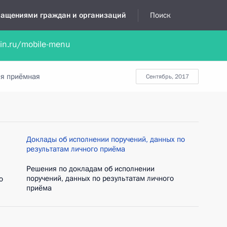
бращениями граждан и организаций
Поиск
lin.ru/mobile-menu
нта
Обратиться в устной форме
Новости
Обзоры обращени
я приёмная
сентябрь, 2017
Доклады об исполнении поручений, данных по
результатам личного приёма
Решения по докладам об исполнении
поручений, данных по результатам личного
о
приёма