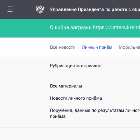
Управление Президента по работе с о
Ошибка загрузки https://letters.krem
Обратиться в форме электронного докуме
Все новости
Личный приём
Мобильна
Рубрикация материалов
Все материалы
Новости личного приёма
Поручения, данные по результатам личног
приёма