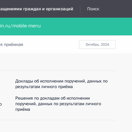
бращениями граждан и организаций
Поиск
lin.ru/mobile-menu
нта
Обратиться в устной форме
Новости
Обзоры обращени
я приёмная
октябрь, 2024
Доклады об исполнении поручений, данных по
результатам личного приёма
Решения по докладам об исполнении
поручений, данных по результатам личного
о
приёма