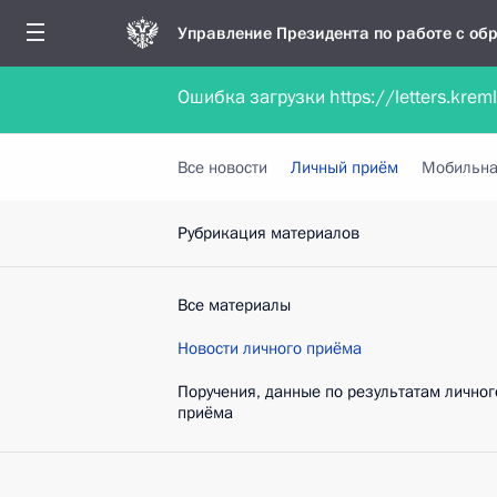
Управление Президента по работе с о
Ошибка загрузки https://letters.krem
Обратиться в форме электронного докуме
Все новости
Личный приём
Мобильна
Рубрикация материалов
Все материалы
Новости личного приёма
Поручения, данные по результатам личног
приёма