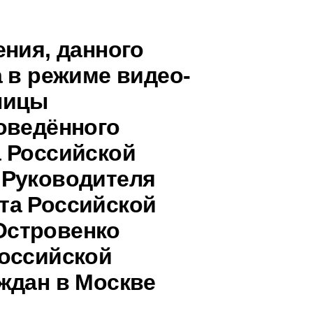
ения, данного
 в режиме видео-
ницы
оведённого
 Российской
 Руководителя
та Российской
Островенко
оссийской
ждан в Москве