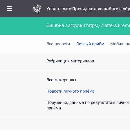
Управление Президента по работе с о
Ошибка загрузки https://letters.krem
Обратиться в форме электронного докуме
Все новости
Личный приём
Мобильна
Рубрикация материалов
Все материалы
Новости личного приёма
Поручения, данные по результатам личног
приёма