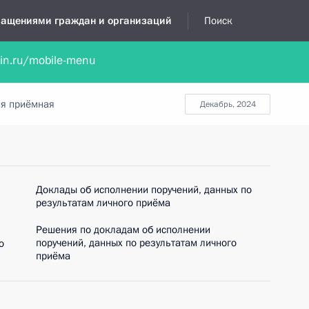
бращениями граждан и организаций
Поиск
lin.ru/mobile-menu
нта
Обратиться в устной форме
Новости
Обзоры обращени
я приёмная
декабрь, 2024
Доклады об исполнении поручений, данных по
результатам личного приёма
Решения по докладам об исполнении
поручений, данных по результатам личного
о
приёма