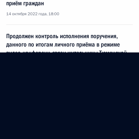
приём граждан
14 октября 2022 года, 18:00
Продолжен контроль исполнения поручения,
данного по итогам личного приёма в режиме
видео-конференц-связи жительницы Тюменской
области, проведённого по поручению Президента
Российской Федерации заместителем
Руководителя Администрации Президента
Российской Федерации Магомедсаламом
Магомедовым в Приёмной Президента
Российской Федерации по приёму граждан
в Москве 3 февраля 2022 года
14 октября 2022 года, 17:55