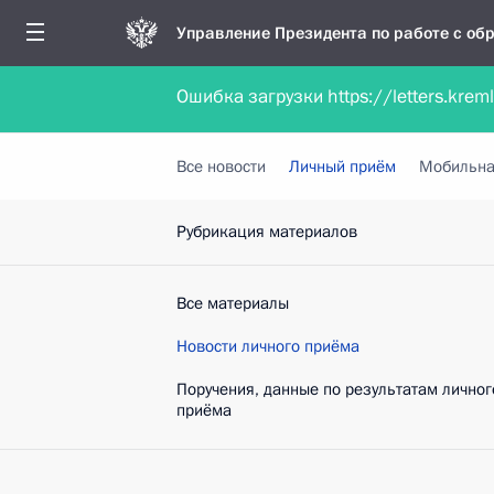
Управление Президента по работе с о
Ошибка загрузки https://letters.krem
Обратиться в форме электронного докуме
Все новости
Личный приём
Мобильна
Рубрикация материалов
Все материалы
Новости личного приёма
Поручения, данные по результатам личног
приёма