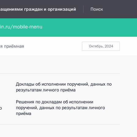
бращениями граждан и организаций
Поиск
lin.ru/mobile-menu
нта
Обратиться в устной форме
Новости
Обзоры обращени
я приёмная
октябрь, 2024
Доклады об исполнении поручений, данных по
результатам личного приёма
Решения по докладам об исполнении
поручений, данных по результатам личного
о
приёма