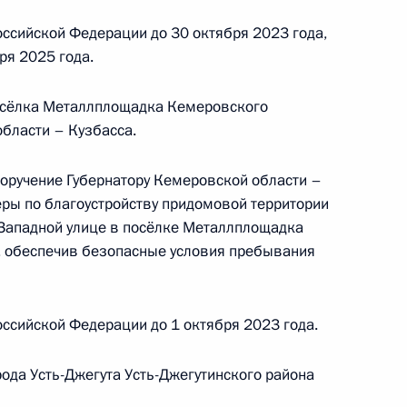
ссийской Федерации до 30 октября 2023 года,
ря 2025 года.
ного по итогам личного приёма в режиме видео-
посёлка Металлплощадка Кемеровского
области, проведённого по поручению
бласти – Кузбасса.
 первым заместителем Руководителя
йской Федерации Алексеем Громовым
поручение Губернатору Кемеровской области –
й Федерации по приёму граждан в Москве
ры по благоустройству придомовой территории
 Западной улице в посёлке Металлплощадка
, обеспечив безопасные условия пребывания
ссийской Федерации до 1 октября 2023 года.
ода Усть-Джегута Усть-Джегутинского района
ного по итогам личного приёма в режиме видео-
кой области, проведённого по поручению