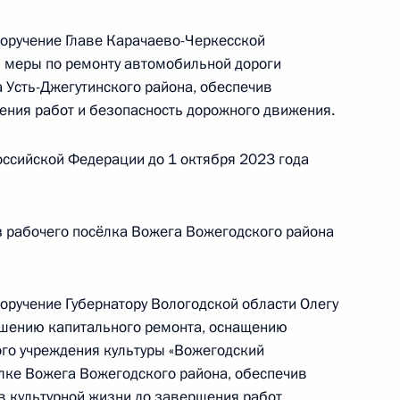
 советником Президента Российской Федерации
поручение Главе Карачаево-Черкесской
резидента Российской Федерации по приёму
 меры по ремонту автомобильной дороги
да
а Усть-Джегутинского района, обеспечив
ения работ и безопасность дорожного движения.
ссийской Федерации до 1 октября 2023 года
ы), данное по итогам личного приёма в режиме
 рабочего посёлка Вожега Вожегодского района
 Тульской области, проведённого по поручению
 советником Президента Российской Федерации
 Президента Российской Федерации по приёму
оручение Губернатору Вологодской области Олегу
года
шению капитального ремонта, оснащению
го учреждения культуры «Вожегодский
лке Вожега Вожегодского района, обеспечив
в культурной жизни до завершения работ.