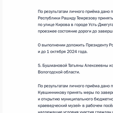
Президента Российской Федерации
По результатам личного приёма дано 
Владимиром Толстым в Приёмной П
Республики Рашиду Темрезову принять
граждан в Москве 26 мая 2021 го
по улице Кирова в городе Усть-Джегут
22 августа 2023 года, 19:33
проезжее состояние дороги до заверш
О выполнении доложить Президенту Ро
и до 1 октября 2024 года.
1 августа 2023 года, вторник
Исполнено поручение (меры принят
5. Бушмановой Татьяны Алексеевны из
видео-конференц-связи жительницы
Вологодской области.
Президента Российской Федерации
Александрой Левицкой в Приёмной
По результатам личного приёма дано п
граждан в Москве 12 апреля 2023 
Кувшинникову принять меры по завер
и открытию муниципального бюджетно
1 августа 2023 года, 18:53
краеведческий музей» в рабочем посё
надлежащие условия участия граждан 