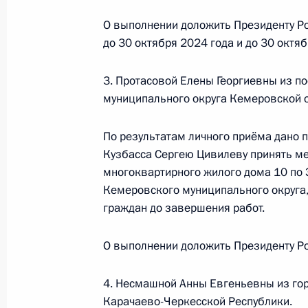
О выполнении доложить Президенту Ро
до 30 октября 2024 года и до 30 октяб
24 августа 2023 года, четверг
О ходе исполнения поручения, дан
3. Протасовой Елены Георгиевны из 
конференц-связи жителя Тульской 
муниципального округа Кемеровской о
Президента Российской Федерации
Администрации Президента Росси
По результатам личного приёма дано 
в Приёмной Президента Российско
Кузбасса Сергею Цивилеву принять ме
14 декабря 2022 года
многоквартирного жилого дома 10 по
Кемеровского муниципального округа
24 августа 2023 года, 18:04
граждан до завершения работ.
О выполнении доложить Президенту Ро
22 августа 2023 года, вторник
4. Несмашной Анны Евгеньевны из гор
О ходе исполнения поручения, дан
Карачаево-Черкесской Республики.
конференц-связи жительницы Тульс