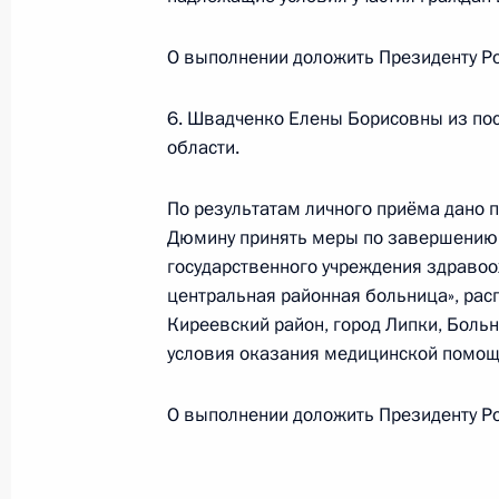
26 июля 2023 года, среда
О выполнении доложить Президенту Ро
О ходе исполнения поручения, дан
конференц-связи жительницы Тульс
6. Швадченко Елены Борисовны из пос
Президента Российской Федерации
области.
Александрой Левицкой в Приёмной
граждан в Москве 12 апреля 2023 
По результатам личного приёма дано п
Дюмину принять меры по завершению 
26 июля 2023 года, 18:16
государственного учреждения здравоо
центральная районная больница», расп
Киреевский район, город Липки, Боль
21 июля 2023 года, пятница
условия оказания медицинской помощ
21 июля 2023 года по поручению 
О выполнении доложить Президенту Ро
Управления Президента Российско
и организаций Михаил Михайловск
Федерации по приёму граждан в М