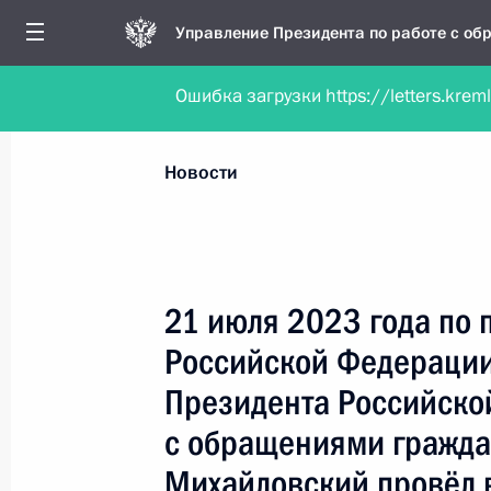
Управление Президента по работе с о
Ошибка загрузки https://letters.krem
Обратиться в форме электронного докуме
Все новости
Личный приём
Мобильна
Новости
Рубрикация материалов
Все материалы
21 июля 2023 года по
Новости личного приёма
Российской Федерации
Поручения, данные по результатам личног
Президента Российско
приёма
с обращениями гражда
Михайловский провёл 