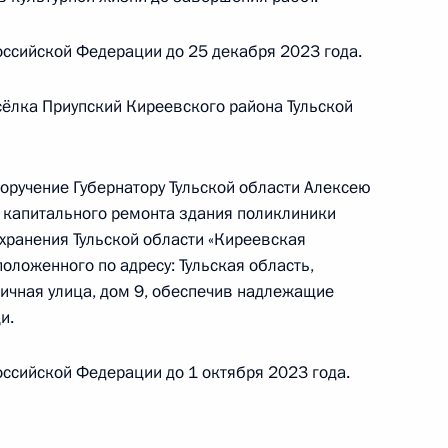
ссийской Федерации до 25 декабря 2023 года.
ного по итогам личного приёма в режиме видео-
кой области, проведённого по поручению
ёлка Приупский Киреевского района Тульской
 советником Президента Российской Федерации
 Президента Российской Федерации по приёму
года
оручение Губернатору Тульской области Алексею
капитального ремонта здания поликлиники
хранения Тульской области «Киреевская
оложенного по адресу: Тульская область,
ничная улица, дом 9, обеспечив надлежащие
и.
Президента Российской Федерации начальник
ссийской Федерации до 1 октября 2023 года.
й Федерации по работе с обращениями граждан
ий провёл в Приёмной Президента Российской
оскве личный приём граждан в режиме видео-