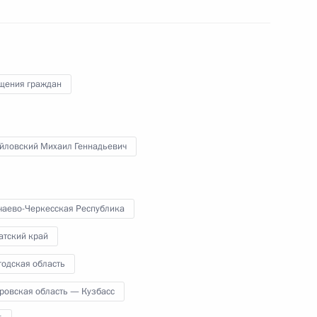
щения граждан
Президента Российской Федерации начальник
й Федерации по работе с обращениями граждан
йловский Михаил Геннадьевич
ий провёл в Приёмной Президента Российской
оскве личный приём граждан в режиме видео-
чаево-Черкесская Республика
атский край
годская область
ровская область — Кузбасс