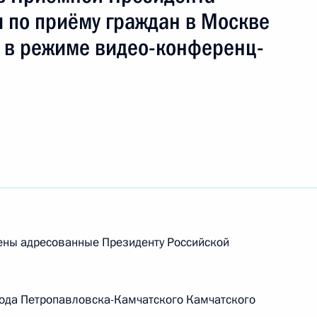
 по приёму граждан в Москве
 в режиме видео-конференц-
ть следующие материалы
рены адресованные Президенту Российской
рода Петропавловска-Камчатского Камчатского
ы), данное по итогам личного приёма в режиме