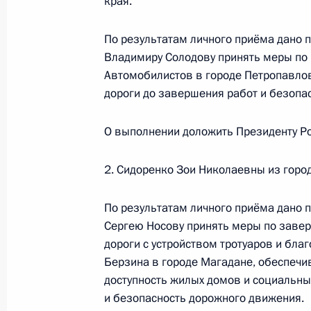
края.
видео-конференц-связи жительницы
Президента Российской Федерации
По результатам личного приёма дано 
Владимиром Толстым в Приёмной П
Владимиру Солодову принять меры по 
граждан в Москве 26 мая 2021 го
Автомобилистов в городе Петропавло
31 августа 2023 года, 18:48
дороги до завершения работ и безопа
О выполнении доложить Президенту Ро
28 августа 2023 года, понедельник
2. Сидоренко Зои Николаевны из горо
Исполнено поручение (меры принят
видео-конференц-связи жителя Тул
По результатам личного приёма дано 
Президента Российской Федерации
Сергею Носову принять меры по заве
Администрации Президента Росси
дороги с устройством тротуаров и бла
в Приёмной Президента Российско
Берзина в городе Магадане, обеспечи
14 декабря 2022 года
доступность жилых домов и социальны
и безопасность дорожного движения.
28 августа 2023 года, 19:23