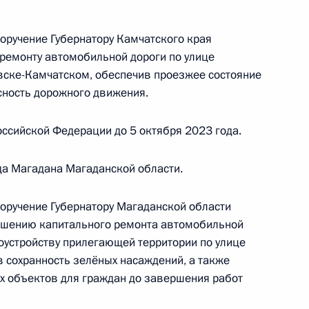
 Тульской области, проведённого по поручению
 советником Президента Российской Федерации
поручение Губернатору Камчатского края
резидента Российской Федерации по приёму
ремонту автомобильной дороги по улице
да
вске-Камчатском, обеспечив проезжее состояние
сность дорожного движения.
ссийской Федерации до 5 октября 2023 года.
да Магадана Магаданской области.
ы), данное по итогам личного приёма в режиме
ьской области, проведённого по поручению
поручение Губернатору Магаданской области
 первым заместителем Руководителя
ршению капитального ремонта автомобильной
йской Федерации Алексеем Громовым
гоустройству прилегающей территории по улице
й Федерации по приёму граждан в Москве
в сохранность зелёных насаждений, а также
х объектов для граждан до завершения работ