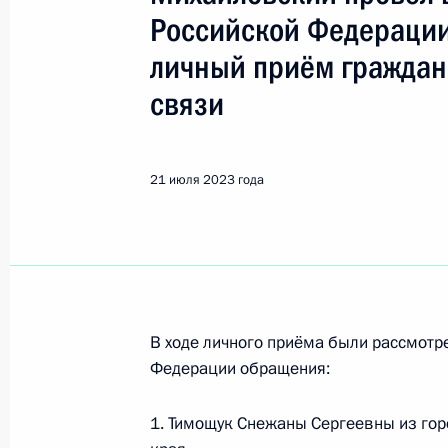
Российской Федерации
Поиск по руководителю, географии и тематике
личный приём граждан
связи
Все руководители, регионы, города и темы
21 июля 2023 года
Тульская область
Показа
В ходе личного приёма были рассмот
Федерации обращения:
31 августа 2023 года, четверг
1. Тимощук Снежаны Сергеевны из го
Исполнено поручение (меры принят