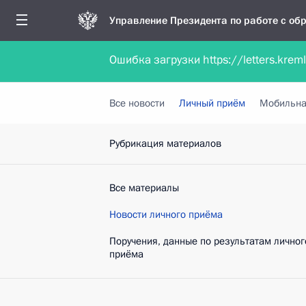
Управление Президента по работе с о
Ошибка загрузки https://letters.krem
Обратиться в форме электронного докуме
Все новости
Личный приём
Мобильна
Рубрикация материалов
Все материалы
Новости личного приёма
Поручения, данные по результатам личног
приёма