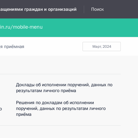
бращениями граждан и организаций
Поиск
lin.ru/mobile-menu
нта
Обратиться в устной форме
Новости
Обзоры обращени
я приёмная
март, 2024
Доклады об исполнении поручений, данных по
результатам личного приёма
Решения по докладам об исполнении
поручений, данных по результатам личного
о
приёма