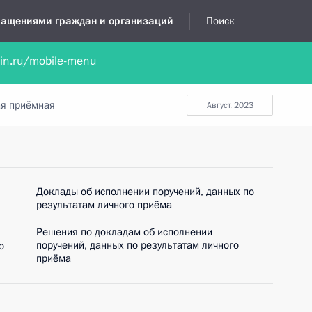
бращениями граждан и организаций
Поиск
lin.ru/mobile-menu
нта
Обратиться в устной форме
Новости
Обзоры обращени
я приёмная
август, 2023
Доклады об исполнении поручений, данных по
результатам личного приёма
Решения по докладам об исполнении
поручений, данных по результатам личного
о
приёма