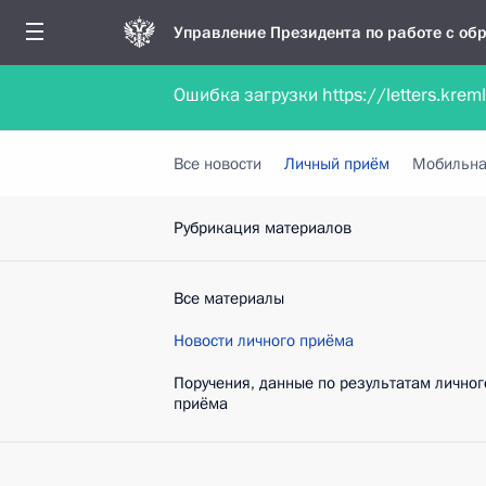
Управление Президента по работе с о
Ошибка загрузки https://letters.krem
Обратиться в форме электронного докуме
Все новости
Личный приём
Мобильна
Рубрикация материалов
Все материалы
Новости личного приёма
Поручения, данные по результатам личног
приёма