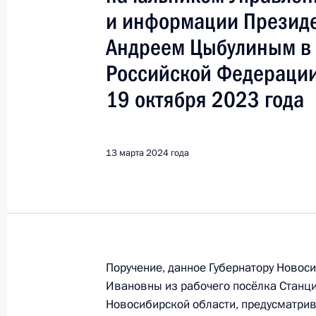
и информации Презид
Поиск по руководителю, географии и тематике
Андреем Цыбулиным в
Российской Федерации
19 октября 2023 года
Все руководители, регионы, города и темы
13 марта 2024 года
Новосибирская область
Показа
Поручение, данное Губернатору Ново
8 ноября 2024 года, пятница
Ивановны из рабочего посёлка Станц
Продлён контроль исполнения пору
Новосибирской области, предусматри