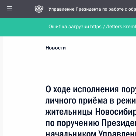
Управление Президента по работе с о
Ошибка загрузки https://letters.krem
Обратиться в форме электронного докуме
Все новости
Личный приём
Мобильна
Новости
Рубрикация материалов
Все материалы
О ходе исполнения пор
Новости личного приёма
личного приёма в реж
Поручения, данные по результатам личног
жительницы Новосибир
приёма
по поручению Президе
начальником Управлен