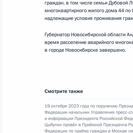
в режиме видео-конференц-связи 
граждан, в том числе семьи Дубовой 
многоквартирного жилого дома 44 по 
проведённого по поручению Прези
надлежащие условия проживания гражд
Канцелярии Президента Российск
Президента Российской Федерации
Губернатор Новосибирской области Ан
2024 года
время расселение аварийного многокв
8 ноября 2024 года, 15:13
в городе Новосибирске завершено.
7 ноября 2024 года, четверг
О ходе исполнения поручения, дан
Смотрите также
конференц-связи жительницы Ново
Президента Российской Федерации
19 октября 2023 года по поручению Прези
Российской Федерации Андреем Ка
Федерации начальник Управления пресс-с
Федерации по приёму граждан в М
и информации Президента Российской Фед
Цыбулин провёл в Приёмной Президента Р
7 ноября 2024 года, 15:42
Федерации по приёму граждан в Москве л