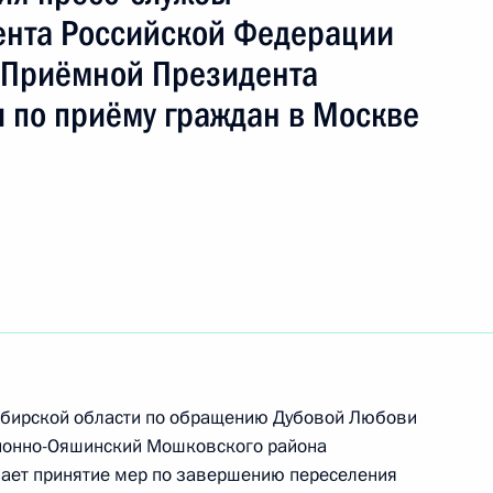
ента Российской Федерации
 Приёмной Президента
 по приёму граждан в Москве
ть следующие материалы
сибирской области по обращению Дубовой Любови
ионно-Ояшинский Мошковского района
чения, данного по итогам личного приёма
вает принятие мер по завершению переселения