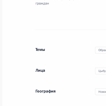
граждан
31 октября 2024 года, четверг
Продлен контроль исполнения пору
в режиме видео-конференц-связи 
проведённого по поручению Прези
Руководителя Администрации През
Темы
Обра
Островенко в Приёмной Президент
в Москве 15 ноября 2023 года
31 октября 2024 года, 16:08
Лица
Цыбу
О ходе исполнения поручения, дан
География
Ново
конференц-связи жительницы Ново
Президента Российской Федерации