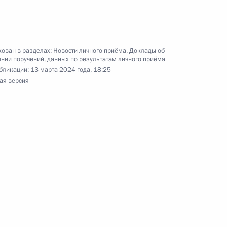
и Владимиром Островенко в Приёмной
 по приёму граждан в Москве 15 ноября
ован в разделах:
Новости личного приёма
,
Доклады об
нии поручений, данных по результатам личного приёма
бликации:
13 марта 2024 года, 18:25
ая версия
ы), данное по итогам личного приёма в режиме
осибирской области, проведённого
ской Федерации помощником Президента
рсенко в Приёмной Президента Российской
оскве 8 июля 2024 года