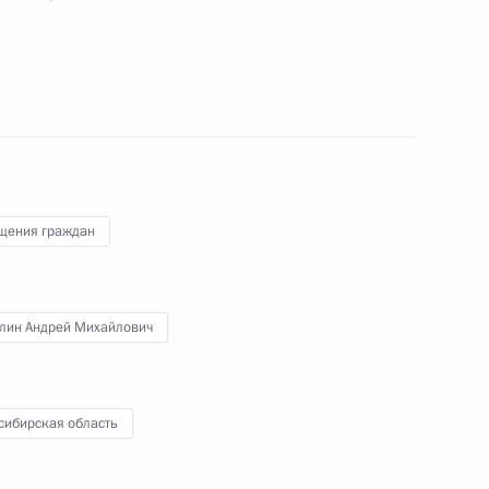
чения, данного по итогам личного приёма
жительницы Новосибирской области,
дента Российской Федерации заместителем
идента Российской Федерации Владимиром
щения граждан
а Российской Федерации по приёму граждан
лин Андрей Михайлович
ного по итогам личного приёма в режиме видео-
сибирская область
сибирской области, проведённого по поручению
 заместителем Руководителя Администрации