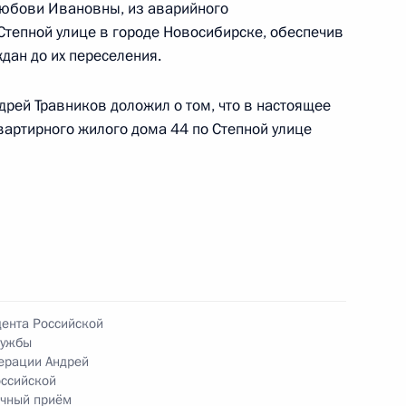
жительницы Новосибирской области,
Любови Ивановны, из аварийного
Степной улице в городе Новосибирске, обеспечив
дента Российской Федерации руководителем
ан до их переселения.
ой Федерации Андреем Казаковым в Приёмной
 по приёму граждан в Москве 11 июля
дрей Травников доложил о том, что в настоящее
артирного жилого дома 44 по Степной улице
ного по итогам личного приёма в режиме видео-
сибирской области, проведённого по поручению
 руководителем Канцелярии Президента
дента Российской
заковым в Приёмной Президента Российской
лужбы
оскве 11 июля 2024 года
ерации Андрей
оссийской
ичный приём