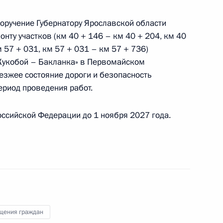
овым в Приёмной Президента Российской
скве 24 сентября 2025 года
поручение Губернатору Ярославской области
нту участков (км 40 + 146 – км 40 + 204, км 40
 57 + 031, км 57 + 031 – км 57 + 736)
Кукобой – Бакланка» в Первомайском
езжее состояние дороги и безопасность
ного по итогам личного приёма в режиме видео-
ериод проведения работ.
ородской области, проведённого по поручению
 начальником Управления Президента
ссийской Федерации до 1 ноября 2027 года.
м национальной морской политики Сергеем
а Российской Федерации по приёму граждан
щения граждан