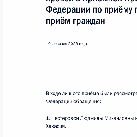
Федерации по приёму 
Поиск по руководителю, географии и тематике
приём граждан
Все руководители, регионы, города и темы
10 февраля 2026 года
Новгородская область
4 августа, вторник
В ходе личного приёма были рассмот
Федерации обращения:
О ходе исполнения поручения, дан
конференц-связи жительницы Новг
1. Нестеровой Людмилы Михайловны и
Президента Российской Федерации
Хакасия.
Российской Федерации по вопроса