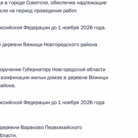
е в городе Советске, обеспечив надлежащие
сле на период проведения работ.
ссийской Федерации до 1 ноября 2026 года.
ию Президента Российской Федерации
 Российской Федерации по вопросам
з деревни Вяжищи Новгородского района
ергей Вахруков провёл в Приёмной Президента
граждан в Москве личный приём граждан
поручение Губернатору Новгородской области
 газификации жилых домов в деревне Вяжищи
района.
ссийской Федерации до 1 ноября 2026 года
ручения, данного по итогам личного приёма
ительницы Новгородской области,
дента Российской Федерации начальником
 деревни Вараково Первомайского
й Федерации по вопросам национальной
бласти.