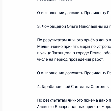
конференц-связи жителя Новгородс
Президента Российской Федерации
О выполнении доложить Президенту Ро
в Приёмной Президента Российско
8 ноября 2023 года
3. Ломовцевой Ольги Николаевны из г
23 июня 2026 года, 17:34
По результатам личного приёма дано п
Мельниченко принять меры по устройс
и улице Таганцева в городе Пензе, об
19 мая, вторник
числе на период проведения работ.
19 мая 2026 года по поручению П
Управления Президента Российско
О выполнении доложить Президенту Ро
и анализа социальных процессов А
Президента Российской Федерации
4. Тарабановской Светланы Олеговны 
граждан
По результатам личного приёма дано 
19 мая 2026 года, 17:23
Алексею Беспрозванных принять меры