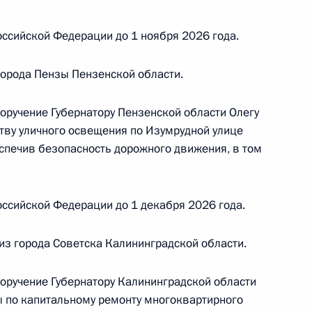
кой области, проведённого по поручению
 советником Президента Российской Федерации
ссийской Федерации до 1 ноября 2026 года.
й Федерации по приёму граждан в Москве
орода Пензы Пензенской области.
оручение Губернатору Пензенской области Олегу
тву уличного освещения по Изумрудной улице
еспечив безопасность дорожного движения, в том
резидента Российской Федерации начальник
й Федерации по вопросам мониторинга
ссийской Федерации до 1 декабря 2026 года.
лександр Харичев провёл в Приёмной
 по приёму граждан в Москве личный приём
из города Советска Калининградской области.
поручение Губернатору Калининградской области
 по капитальному ремонту многоквартирного