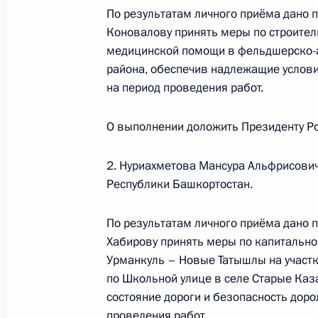
процессов Александром Харичевым
По результатам личного приёма дано 
Федерации по приёму граждан в М
Коновалову принять меры по строитель
4 августа 2026 года, 17:17
медицинской помощи в фельдшерско-а
района, обеспечив надлежащие услови
на период проведения работ.
23 июня, вторник
О выполнении доложить Президенту Ро
Исполнено поручение (меры принят
видео-конференц-связи жителя Нов
2. Нуриахметова Мансура Альфрисович
Президента Российской Федерации
Республики Башкортостан.
в Приёмной Президента Российско
8 ноября 2023 года
По результатам личного приёма дано 
Хабирову принять меры по капитально
23 июня 2026 года, 17:41
Урманкуль – Новые Татышлы на участке
по Школьной улице в селе Старые Каз
состояние дороги и безопасность доро
О ходе исполнения поручения, дан
проведения работ.