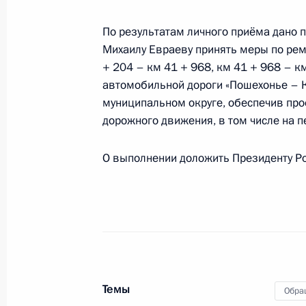
морской политики Сергеем Вахрук
Федерации по приёму граждан в Мо
По результатам личного приёма дано 
27 ноября 2025 года, 15:50
Михаилу Евраеву принять меры по ремо
+ 204 – км 41 + 968, км 41 + 968 – км
автомобильной дороги «Пошехонье – 
муниципальном округе, обеспечив про
О ходе исполнения поручения, дан
дорожного движения, в том числе на п
конференц-связи жительницы Новг
Президента Российской Федерации
О выполнении доложить Президенту Ро
Российской Федерации по вопроса
Вахруковым в Приёмной Президент
в Москве 24 сентября 2025 года
27 ноября 2025 года, 15:37
21 ноября 2025 года, пятница
Темы
Обра