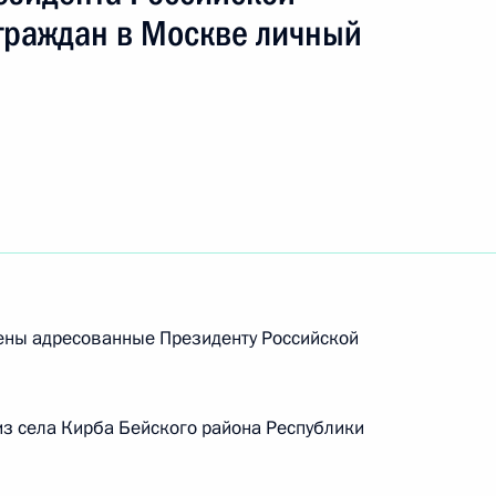
граждан в Москве личный
рены адресованные Президенту Российской
ного по итогам личного приёма в режиме видео-
ородской области, проведённого по поручению
з села Кирба Бейского района Республики
 начальником Управления Президента
м мониторинга и анализа социальных