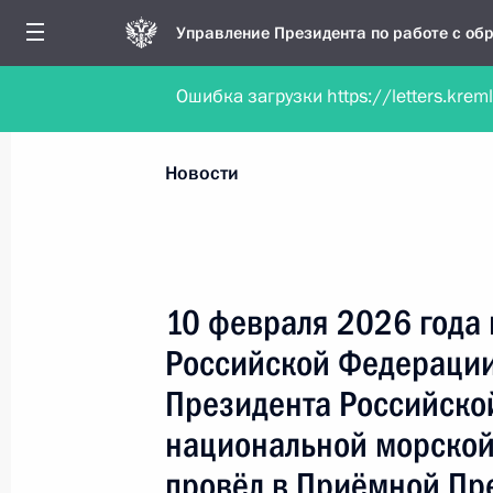
Управление Президента по работе с о
Ошибка загрузки https://letters.krem
Обратиться в форме электронного докуме
Все новости
Личный приём
Мобильна
Новости
Рубрикация материалов
Все материалы
10 февраля 2026 года
Новости личного приёма
Российской Федерации
Поручения, данные по результатам личног
Президента Российско
приёма
национальной морской
провёл в Приёмной Пр