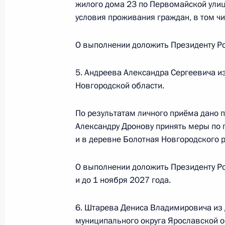
жилого дома 23 по Первомайской улиц
условия проживания граждан, в том чи
10 февраля, вторник
О выполнении доложить Президенту Ро
10 февраля 2026 года по поручен
начальник Управления Президента
5. Андреева Александра Сергеевича и
национальной морской политики С
Новгородской области.
Российской Федерации по приёму 
10 февраля 2026 года, 18:14
По результатам личного приёма дано 
Александру Дронову принять меры по
и в деревне Болотная Новгородского 
27 ноября 2025 года, четверг
О выполнении доложить Президенту Ро
Продолжен контроль исполнения по
и до 1 ноября 2027 года.
в режиме видео-конференц-связи ж
проведённого по поручению Прези
6. Штарева Дениса Владимировича из
Управления Президента Российско
муниципального округа Ярославской о