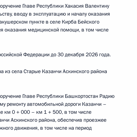
 в Приёмной Президента Российской
поручение Главе Республики Хакасия Валентину
оскве 19 мая 2026 года
ству, вводу в эксплуатацию и началу оказания
кушерском пункте в селе Кирба Бейского
я оказания медицинской помощи, в том числе
ссийской Федерации до 30 декабря 2026 года.
ы), данное по итогам личного приёма в режиме
городской области, проведённого по поручению
а из села Старые Казанчи Аскинского района
 советником Президента Российской Федерации
й Федерации по приёму граждан в Москве
поручение Главе Республики Башкортостан Радию
му ремонту автомобильной дороги Казанчи –
 км 0 + 000 – км 1 + 500, в том числе
анчи Аскинского района, обеспечив проезжее
жного движения, в том числе на период
ного по итогам личного приёма в режиме видео-