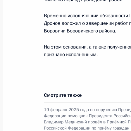
процессов Александром Харичевым
Федерации по приёму граждан в М
Временно исполняющий обязанности Г
4 августа 2026 года, 17:17
Дронов доложил о завершении работ п
Боровичи Боровичского района.
23 июня, вторник
На этом основании, а также полученн
признано исполненным.
Исполнено поручение (меры принят
видео-конференц-связи жителя Нов
Президента Российской Федерации
в Приёмной Президента Российско
8 ноября 2023 года
Смотрите также
23 июня 2026 года, 17:41
19 февраля 2025 года по поручению Прези
Федерации помощник Президента Российс
Владимир Мединский провёл в Приёмной П
О ходе исполнения поручения, дан
Российской Федерации по приёму граждан