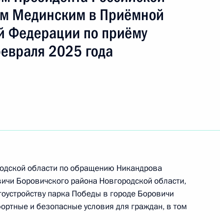
м Мединским в Приёмной
й Федерации по приёму
февраля 2025 года
родской области по обращению Никандрова
ного по итогам личного приёма в режиме видео-
ичи Боровичского района Новгородской области,
ородской области, проведённого по поручению
гоустройству парка Победы в городе Боровичи
 начальником Управления Президента
ортные и безопасные условия для граждан, в том
м мониторинга и анализа социальных