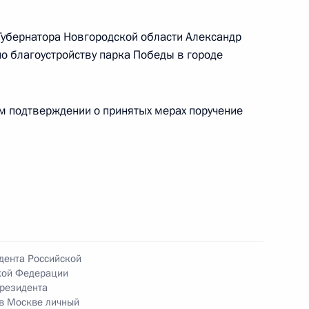
 в Приёмной Президента Российской
оскве 19 мая 2026 года
убернатора Новгородской области Александр
о благоустройству парка Победы в городе
ом подтверждении о принятых мерах поручение
ы), данное по итогам личного приёма в режиме
городской области, проведённого по поручению
 советником Президента Российской Федерации
й Федерации по приёму граждан в Москве
дента Российской
кой Федерации
резидента
ного по итогам личного приёма в режиме видео-
 в Москве личный