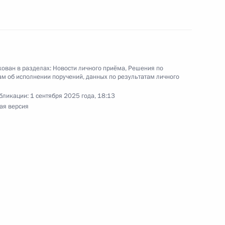
ию Президента Российской Федерации
 Российской Федерации по вопросам
ован в разделах:
Новости личного приёма
,
Решения по
ергей Вахруков провёл в Приёмной Президента
м об исполнении поручений, данных по результатам личного
граждан в Москве личный приём граждан
бликации:
1 сентября 2025 года, 18:13
ая версия
ручения, данного по итогам личного приёма
ительницы Новгородской области,
дента Российской Федерации начальником
й Федерации по вопросам национальной