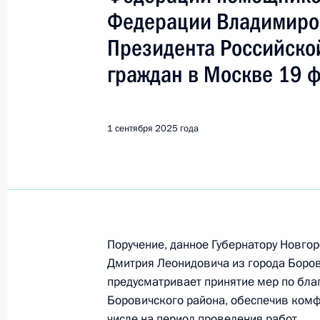
Федерации Владимиро
Поиск по руководителю, географии и тематике
Президента Российско
граждан в Москве 19 
Все руководители, регионы, города и темы
1 сентября 2025 года
Новгородская область
4 августа, вторник
Поручение, данное Губернатору Новго
О ходе исполнения поручения, дан
Дмитрия Леонидовича из города Боров
конференц-связи жительницы Новг
предусматривает принятие мер по бла
Президента Российской Федерации
Боровичского района, обеспечив комф
Российской Федерации по вопроса
числе на период проведения работ.