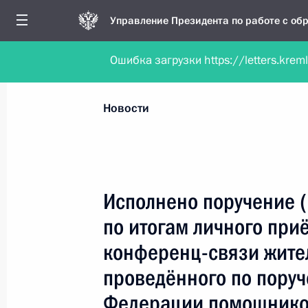
Управление Президента по работе с о
Ошибка загрузки https://letters.krem
Обратиться в форме электронного докуме
Все новости
Личный приём
Мобильна
Новости
Рубрикация материалов
Все материалы
Исполнено поручение 
Новости личного приёма
по итогам личного при
Поручения, данные по результатам личног
конференц-связи жите
приёма
проведённого по пору
Федерации помощнико