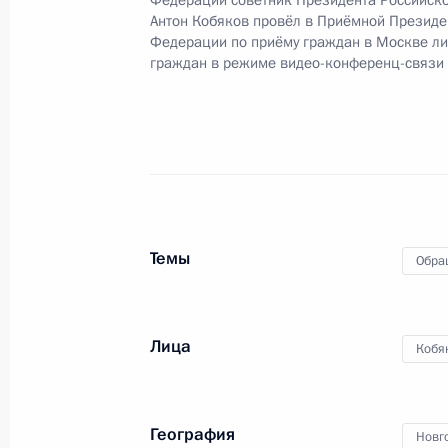
Федерации советник Президента Российск
конференц-связи жителя Новгородс
Антон Кобяков провёл в Приёмной Президе
Президента Российской Федерации
Федерации по приёму граждан в Москве л
граждан в режиме видео-конференц-связи
в Приёмной Президента Российско
8 ноября 2023 года
23 июня 2026 года, 17:34
19 мая, вторник
Темы
Обра
19 мая 2026 года по поручению П
Управления Президента Российско
и анализа социальных процессов А
Президента Российской Федерации
Лица
Кобя
граждан
19 мая 2026 года, 17:23
География
Новг