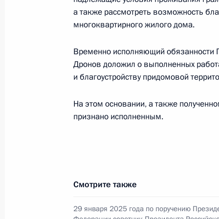
процессов Александром Харичевым
а также рассмотреть возможность бла
Федерации по приёму граждан в М
многоквартирного жилого дома.
4 августа 2026 года, 17:17
Временно исполняющий обязанности Г
Дронов доложил о выполненных работ
и благоустройству придомовой террит
23 июня, вторник
Исполнено поручение (меры принят
На этом основании, а также полученн
видео-конференц-связи жителя Нов
признано исполненным.
Президента Российской Федерации
в Приёмной Президента Российско
8 ноября 2023 года
23 июня 2026 года, 17:41
Смотрите также
29 января 2025 года по поручению Презид
О ходе исполнения поручения, дан