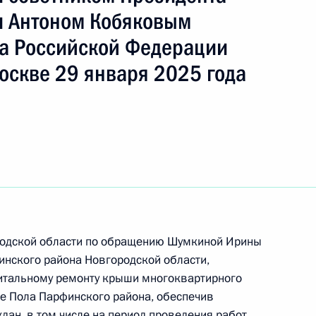
и Антоном Кобяковым
а Российской Федерации
оскве 29 января 2025 года
ородской области по обращению Шумкиной Ирины
ного по итогам личного приёма в режиме видео-
нского района Новгородской области,
ородской области, проведённого по поручению
питальному ремонту крыши многоквартирного
 начальником Управления Президента
ке Пола Парфинского района, обеспечив
м мониторинга и анализа социальных
ан, в том числе на период проведения работ,