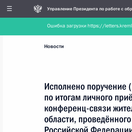
Управление Президента по работе с о
Ошибка загрузки https://letters.krem
Обратиться в форме электронного докуме
Все новости
Личный приём
Мобильна
Новости
Рубрикация материалов
Все материалы
Исполнено поручение 
Новости личного приёма
по итогам личного при
Поручения, данные по результатам личног
конференц-связи жите
приёма
области, проведённого
Российской Федерации