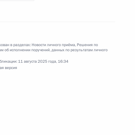
ию Президента Российской Федерации
 Российской Федерации по вопросам
ергей Вахруков провёл в Приёмной Президента
ован в разделах:
Новости личного приёма
,
Решения по
м об исполнении поручений, данных по результатам личного
граждан в Москве личный приём граждан
бликации:
11 августа 2025 года, 16:34
ая версия
ручения, данного по итогам личного приёма
ительницы Новгородской области,
дента Российской Федерации начальником
й Федерации по вопросам национальной