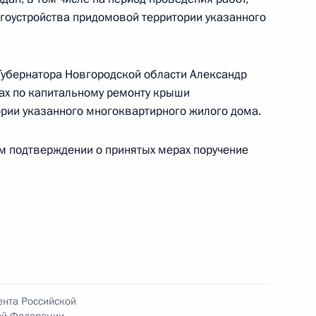
 в Приёмной Президента Российской
гоустройства придомовой территории указанного
оскве 19 мая 2026 года
убернатора Новгородской области Александр
ах по капитальному ремонту крыши
ории указанного многоквартирного жилого дома.
ы), данное по итогам личного приёма в режиме
ом подтверждении о принятых мерах поручение
городской области, проведённого по поручению
 советником Президента Российской Федерации
й Федерации по приёму граждан в Москве
ента Российской
ного по итогам личного приёма в режиме видео-