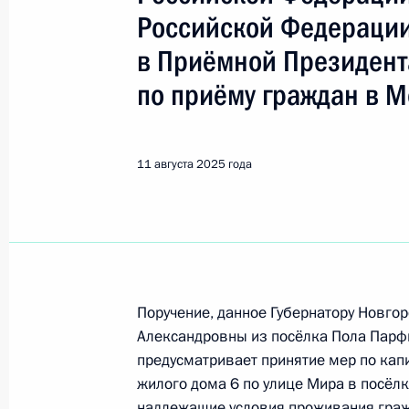
Российской Федераци
Поиск по руководителю, географии и тематике
в Приёмной Президент
по приёму граждан в М
Все руководители, регионы, города и темы
11 августа 2025 года
Новгородская область
4 августа, вторник
Поручение, данное Губернатору Новг
О ходе исполнения поручения, дан
Александровны из посёлка Пола Парфи
конференц-связи жительницы Новг
предусматривает принятие мер по ка
Президента Российской Федерации
жилого дома 6 по улице Мира в посёл
Российской Федерации по вопроса
надлежащие условия проживания гражд