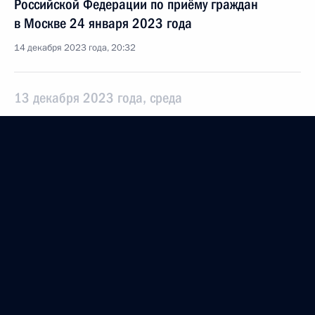
Российской Федерации по приёму граждан
в Москве 24 января 2023 года
14 декабря 2023 года, 20:32
13 декабря 2023 года, среда
О ходе исполнения поручения, данного по итогам
личного приёма в режиме видео-конференц-связи
жительницы Калининградской области,
проведённого по поручению Президента
Российской Федерации советником Президента
Российской Федерации Антоном Кобяковым
в Приёмной Президента Российской Федерации
по приёму граждан в Москве 24 января
2023 года
13 декабря 2023 года, 19:49