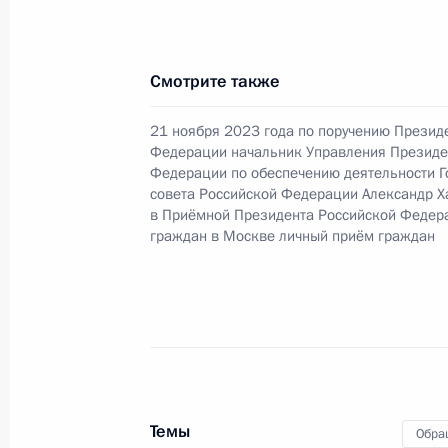
23 сентября 2024 года, понедельн
Смотрите также
Исполнено поручение (меры принят
21 ноября 2023 года по поручению Презид
видео-конференц-связи жительницы
Федерации начальник Управления Президе
по поручению Президента Российс
Федерации по обеспечению деятельности Г
совета Российской Федерации Александр Х
Президента Российской Федерации 
в Приёмной Президента Российской Федер
совета Российской Федерации в П
граждан в Москве личный приём граждан
по приёму граждан в Москве 21 но
23 сентября 2024 года, 16:34
О ходе исполнения поручения, дан
конференц-связи жительницы Амурс
Президента Российской Федерации
Темы
Обра