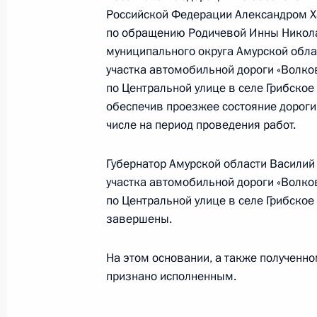
Президента Российской Федерации
Российской Федерации Александром Х
Российской Федерации Дмитрий Ка
по обращению Родичевой Инны Никола
Российской Федерации по приёму 
муниципального округа Амурской обла
в режиме видео-конференц-связи
участка автомобильной дороги «Волко
по Центральной улице в селе Грибско
16 октября 2024 года, 16:14
обеспечив проезжее состояние дороги
числе на период проведения работ.
24 сентября 2024 года, вторник
Губернатор Амурской области Василий 
участка автомобильной дороги «Волко
Исполнено поручение (меры принят
по Центральной улице в селе Грибско
видео-конференц-связи жительницы
завершены.
по поручению Президента Российс
Президента Российской Федерации
На этом основании, а также полученн
с зарубежными странами Игорем М
признано исполненным.
Федерации по приёму граждан в М
24 сентября 2024 года, 16:22