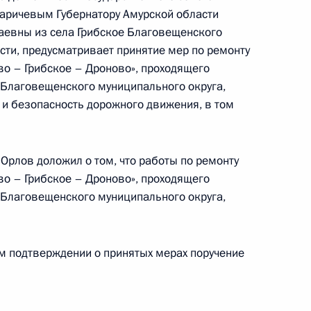
 – начальник Референтуры Президента
аричевым Губернатору Амурской области
лимулин провёл в Приёмной Президента
евны из села Грибское Благовещенского
граждан в Москве личный приём граждан
сти, предусматривает принятие мер по ремонту
во – Грибское – Дроново», проходящего
е Благовещенского муниципального округа,
 и безопасность дорожного движения, в том
Орлов доложил о том, что работы по ремонту
во – Грибское – Дроново», проходящего
ы), данное по итогам личного приёма в режиме
е Благовещенского муниципального округа,
 Амурской области, проведённого
кой Федерации начальником Управления
 по межрегиональным и культурным связям
ом подтверждении о принятых мерах поручение
асловым в Приёмной Президента Российской
оскве 10 ноября 2023 года