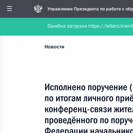
Управление Президента по работе с о
Ошибка загрузки https://letters.krem
Обратиться в форме электронного докуме
Все новости
Личный приём
Мобильна
Новости
Рубрикация материалов
Все материалы
Исполнено поручение 
Новости личного приёма
по итогам личного при
Поручения, данные по результатам личног
конференц-связи жите
приёма
проведённого по пору
Федерации начальнико