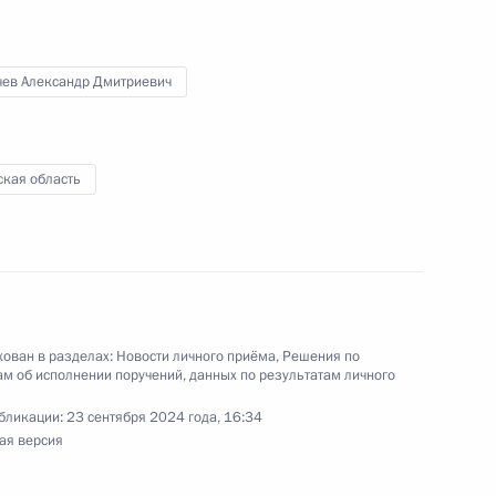
нию деятельности Государственного совета
 Президента Российской Федерации по приёму
 года
чев Александр Дмитриевич
ская область
ного по итогам личного приёма в режиме видео-
кой области, проведённого по поручению
 начальником Управления Президента
ональным и культурным связям с зарубежными
ёмной Президента Российской Федерации
ября 2023 года
ован в разделах:
Новости личного приёма
,
Решения по
м об исполнении поручений, данных по результатам личного
бликации:
23 сентября 2024 года, 16:34
ая версия