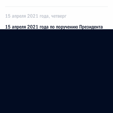
15 апреля 2021 года, четверг
15 апреля 2021 года по поручению Президента
Российской Федерации Руководитель Управления
Федеральной службы по надзору в сфере защиты
прав потребителей и благополучия человека
по городу Москве Елена Андреева провела
в Приёмной Президента Российской Федерации
по приёму граждан в Москве личный приём
граждан
15 апреля 2021 года, 20:09
4 декабря 2019 года, среда
4 декабря 2019 года по поручению Президента