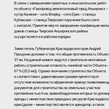
В связи с завершением проектных и изыскательских работ
по объекту «Газопровод межпоселковый город Апшеронск –
хутор Калинин – село Вперёд – село Ерик – станица
Кубанская – станица Тверская» поручение было снято
с контроля. Принятие мер по завершению газификации жил
домов станицы Тверская Апшеронского района
осуществляется в рабочем порядке.
Заместитель Губернатора Краснодарского края Андрей
Прошунин доложил о том, что общая протяженность Объект
37 км. На данный момент ведутся строительно-монтажные
работы (строительная готовность линейной части Объекта –
67 % (25,5 км)). Однако окончанию строительства Объекта
в соответствии с директивными сроками препятствует
отсутствие возможности оформления правоустанавливающ
документов для строительства на земельных участках
протяжённостью 4 км, правообладателем которых по догово
аренды с министерством природных ресурсов Краснодарско
края (далее – министерство) является арендатор, в связи