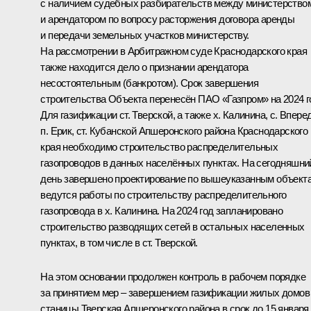
с наличием судебных разбирательств между министерство
и арендатором по вопросу расторжения договора аренды
и передачи земельных участков министерству.
На рассмотрении в Арбитражном суде Краснодарского края
также находится дело о признании арендатора
несостоятельным (банкротом). Срок завершения
строительства Объекта перенесён ПАО «Газпром» на 2024 г
Для газификации ст. Тверской, а также х. Калинина, с. Вперед
п. Ерик, ст. Кубанской Апшеронского района Краснодарского
края необходимо строительство распределительных
газопроводов в данных населённых пунктах. На сегодняшни
день завершено проектирование по вышеуказанным объект
ведутся работы по строительству распределительного
газопровода в х. Калинина. На 2024 год запланировано
строительство разводящих сетей в остальных населенных
пунктах, в том числе в ст. Тверской.
На этом основании продолжен контроль в рабочем порядке
за принятием мер – завершением газификации жилых домов
станицы Тверская Апшеронского района в срок до 15 января