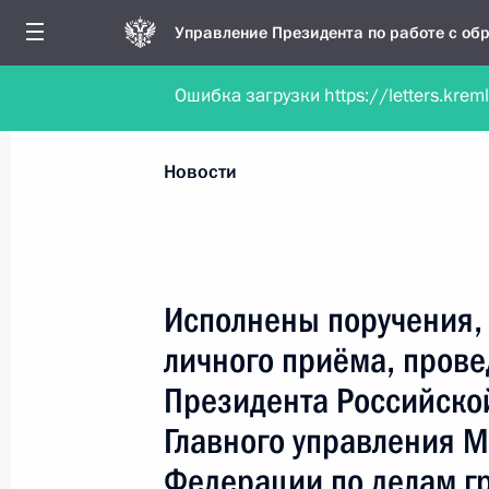
Управление Президента по работе с о
Ошибка загрузки https://letters.krem
Обратиться в форме электронного докуме
Все новости
Личный приём
Мобильна
Новости
Рубрикация материалов
Все материалы
Исполнены поручения, 
Новости личного приёма
личного приёма, пров
Поручения, данные по результатам личног
Президента Российско
приёма
Главного управления 
Федерации по делам г