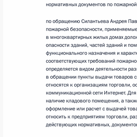
нормативных документов по пожарной
20 мая 2025 года, 15:54
по обращению Силантьева Андрея Пав
пожарной безопасности, применяемые
19 декабря 2024 года, четверг
в многоквартирных жилых домах доло
опасности зданий, частей зданий и по
Исполнены поручения, данные по р
функционального назначения и характ
по поручению Президента Российс
соответствующих требований пожарно
управления Министерства Российс
определяется видом деятельности ра
чрезвычайным ситуациям и ликвида
в обращении пункты выдачи товаров с
Москве Вадимом Уваркиным в При
относятся к организациям торговли,
по приёму граждан в Москве 19 но
коммуникационной сети Интернет. Для 
наличие кладового помещения, а такж
19 декабря 2024 года, 16:39
оформление или расчет с выдачей тов
относить к предприятиям торговли, р
действующих нормативных, документов
19 ноября 2024 года, вторник