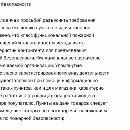
 безопасности;
ловича с просьбой разъяснить требования
 к размещению пунктов выдачи товаров
жено, что класс функциональной пожарной
мещений устанавливается исходя из их
езультатам личного приёма, проведённого
еристик контингента для предъявления
кой Федерации начальником Главного
й безопасности. Функциональное назначение
кой Федерации по делам гражданской обороны,
змещаемой организации. Упомянутые
ции последствий стихийных бедствий по городу
огласно зарегистрированному виду деятельности
ёмной Президента Российской Федерации
 осуществляемой при помощи информационно-
ября 2024 года
таких пунктов, как и для магазина, характерно
е работника (продавца), осуществляющего
ара покупателю. Пункты выдачи товаров следует
азмещение которых не противоречит положениям
 по пожарной безопасности;