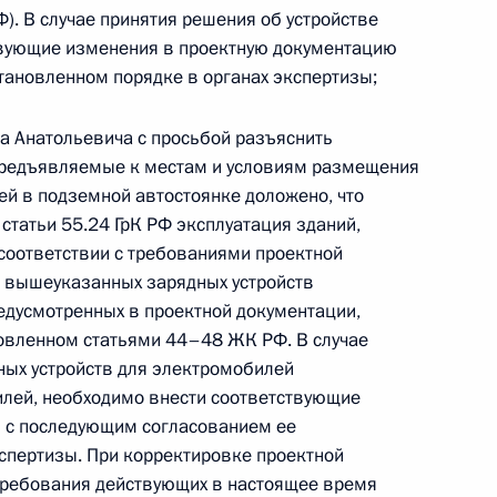
). В случае принятия решения об устройстве
езультатам личного приёма, проведённого
вующие изменения в проектную документацию
кой Федерации начальником Главного
тановленном порядке в органах экспертизы;
кой Федерации по делам гражданской обороны,
ции последствий стихийных бедствий по городу
а Анатольевича с просьбой разъяснить
ёмной Президента Российской Федерации
предъявляемые к местам и условиям размещения
я 2025 года
ей в подземной автостоянке доложено, что
 статьи 55.24 ГрК РФ эксплуатация зданий,
соответствии с требованиями проектной
 вышеуказанных зарядных устройств
редусмотренных в проектной документации,
новленном статьями 44–48 ЖК РФ. В случае
ных устройств для электромобилей
резидента Российской Федерации начальник
лей, необходимо внести соответствующие
а Российской Федерации по делам гражданской
 с последующим согласованием ее
и ликвидации последствий стихийных бедствий
кспертизы. При корректировке проектной
ровёл в Приёмной Президента Российской
требования действующих в настоящее время
оскве личный приём граждан