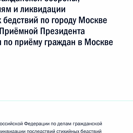
ям и ликвидации
 бедствий по городу Москве
 Приёмной Президента
 по приёму граждан в Москве
ию Президента Российской Федерации
инистерства Российской Федерации по делам
ым ситуациям и ликвидации последствий
оссийской Федерации по делам гражданской
кве Вадим Уваркин провёл в Приёмной
ликвидации последствий стихийных бедствий