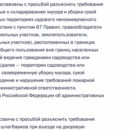
славовны с просьбой разъяснить требования
ю Президента Российской Федерации начальник
е к складированию мусора и уборки сухой
а Российской Федерации по делам гражданской
тых территориях садового некоммерческого
и ликвидации последствий стихийных бедствий
тствии с пунктом 67 Правил, правообладатели
ровёл в Приёмной Президента Российской
мельных участков, землепользователи,
оскве личный приём граждан
ных участков), расположенных в границах
 общего пользования вне границ населенных
ий ведения гражданами садоводства или
(далее – территории садоводства или
 своевременную уборку мусора, сухой
юдение и нарушение требований пожарной
езультатам личного приёма, проведённого
дминистративной ответственности,
кой Федерации начальником Главного
а Российской Федерации об административных
кой Федерации по делам гражданской обороны,
ции последствий стихийных бедствий по городу
ёмной Президента Российской Федерации
овича с просьбой разъяснить требования
ня 2024 года
е шлагбаумов при въезде на дворовую