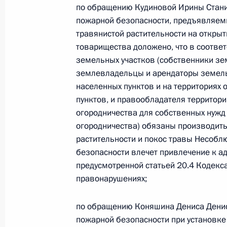
по обращению Кудиновой Ирины Стани
19 ноября 2024 года по поручени
пожарной безопасности, предъявляемы
Главного управления Министерств
травянистой растительности на откры
обороны, чрезвычайным ситуациям 
товарищества доложено, что в соотве
по городу Москве Вадим Уваркин п
земельных участков (собственники зе
Федерации по приёму граждан в М
землевладельцы и арендаторы земель
19 ноября 2024 года, 16:58
населенных пунктов и на территориях
пунктов, и правообладателя территор
огородничества для собственных нужд 
огородничества) обязаны производить
18 июля 2024 года, четверг
растительности и покос травы Несобл
Исполнены поручения, данные по р
безопасности влечет привлечение к а
по поручению Президента Российс
предусмотренной статьей 20.4 Кодекс
управления Министерства Российс
правонарушениях;
чрезвычайным ситуациям и ликвида
Москве Вадимом Уваркиным в При
по обращению Коняшина Дениса Денис
по приёму граждан в Москве 20 ию
пожарной безопасности при установк