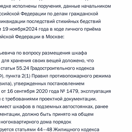
 по приёму граждан в Москве личный приём
рядке исполнены поручения, данные начальником
оссийской Федерации по делам гражданской
ликвидации последствий стихийных бедствий
 19 ноября2024 года в ходе личного приёма
ийской Федерации в Москве:
ьевича по вопросу размещения шкафа
ию Президента Российской Федерации начальник
 для хранения своих вещей доложено, что
а Российской Федерации по делам гражданской
 статьи 55.24 Градостроительного кодекса
и ликвидации последствий стихийных бедствий
Ф), пункта 2(1) Правил противопожарного режима
ровёл в Приёмной Президента Российской
вила), утвержденных постановлением
от 16 сентября 2020 года № 1479, эксплуатация
оскве личный приём граждан
и с требованиями проектной документации.
мест шкафов в подземных автостоянках, ранее
ментации, должно быть принято на общем
ногоквартирного дома порядок
ируется статьями 44–48 Жилищного кодекса