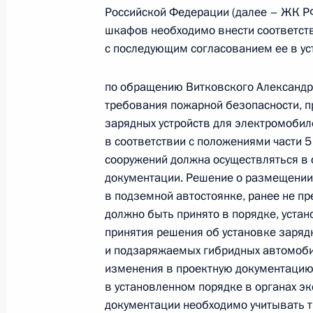
Российской Федерации (далее – ЖК РФ
Исполнены поручения, данные по р
шкафов необходимо внести соответст
по поручению Президента Российс
с последующим согласованием ее в ус
управления Министерства Российс
чрезвычайным ситуациям и ликвида
по обращению Витковского Александр
Москве Вадимом Уваркиным в При
требования пожарной безопасности, 
по приёму граждан в Москве 20 ма
зарядных устройств для электромобил
в соответствии с положениями части 5
20 июня 2025 года, 14:30
сооружений должна осуществляться в 
документации. Решение о размещении
в подземной автостоянке, ранее не п
20 мая 2025 года, вторник
должно быть принято в порядке, уста
принятия решения об установке заряд
20 мая 2025 года по поручению П
и подзаряжаемых гибридных автомоби
Главного управления Министерств
изменения в проектную документацию
обороны, чрезвычайным ситуациям 
в установленном порядке в органах э
по городу Москве Вадим Уваркин п
документации необходимо учитывать 
Федерации по приёму граждан в М