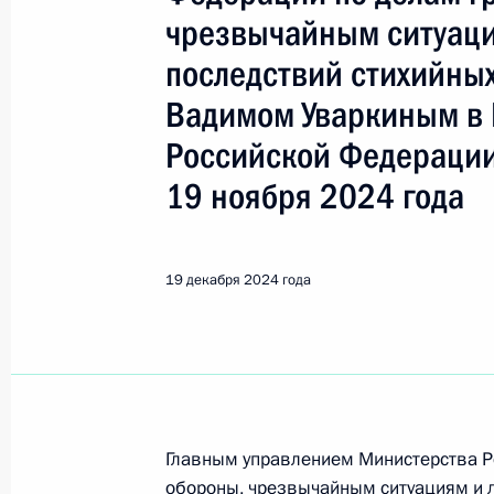
чрезвычайным ситуаци
Поиск по руководителю, географии и тематике
последствий стихийных
Вадимом Уваркиным в
Российской Федерации
Все руководители, регионы, города и темы
19 ноября 2024 года
Уваркин Вадим Сергеевич
19 декабря 2024 года
25 февраля, среда
25 февраля 2026 года по поручен
начальник Главного управления М
гражданской обороны, чрезвычайн
Главным управлением Министерства Р
стихийных бедствий по городу Мос
обороны, чрезвычайным ситуациям и 