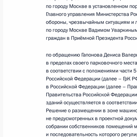
Президента Российской Федерации
по городу Москве в установленном по
граждан
Главного управления Министерства Р
25 февраля 2026 года, 18:48
обороны, чрезвычайным ситуациям и 
по городу Москве Вадимом Уваркиным
граждан в Приёмной Президента Росс
9 сентября 2025 года, вторник
по обращению Гапонова Дениса Валер
9 сентября 2025 года по поручен
в пределах своего парковочного места
Главного управления Министерств
в соответствии с положениями части 5
обороны, чрезвычайным ситуациям 
Российской Федерации (далее – ГрК Р
по городу Москве Вадим Уваркин п
в Российской Федерации (далее – Пра
Правительства Российской Федерации 
Федерации по приёму граждан в М
зданий осуществляется в соответстви
9 сентября 2025 года, 17:01
Решение о размещении в зоне машино
не предусмотренных в проектной доку
собрании собственников помещений м
20 июня 2025 года, пятница
и последовательность которого регул