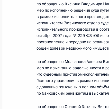
в Москве 20 января 2026 года
по обращению Кискина Владимира Нико
мер по исполнению решения суда путё
6 марта 2026 года, 17:42
в рамках исполнительного производст
исполнителем Зюзинского отдела суде
исполнительного производства в соотв
20 января, вторник
октября 2007 года № 229-ФЗ «Об исп
постановление и передано на реализа
20 января 2026 года по поручени
общей долевой недвижимого имущест
руководитель Главного управления
по городу Москве Николай Конова
по обращению Молчанова Алексея Викт
Федерации по приёму граждан в М
мер по взысканию задолженности в р
20 января 2026 года, 17:01
что судебным приставом-исполнителе
Главного управления в рамках исполн
с должника взысканы в полном объёме
24 октября 2025 года, пятница
по банковским реквизитам взыскател
Исполнены поручения, данные по р
по обращению Орловой Татьяны Виктор