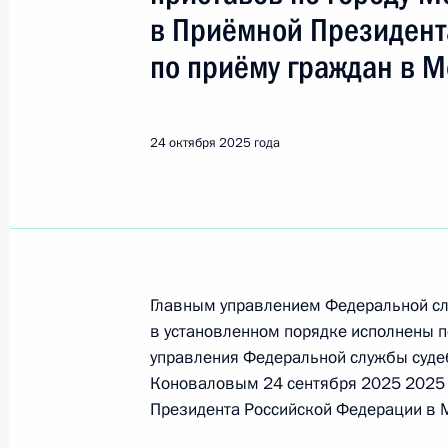
в Приёмной Президент
Поиск по руководителю, географии и тематике
по приёму граждан в М
Все руководители, регионы, города и темы
24 октября 2025 года
Коновалов Николай Викторови
6 марта, пятница
Главным управлением Федеральной сл
в установленном порядке исполнены п
Исполнены поручения, данные по р
управления Федеральной службы суде
по поручению Президента Российс
Коноваловым 24 сентября 2025 2025 
управления Федеральной службы су
Президента Российской Федерации в 
Коноваловым в Приёмной Президен