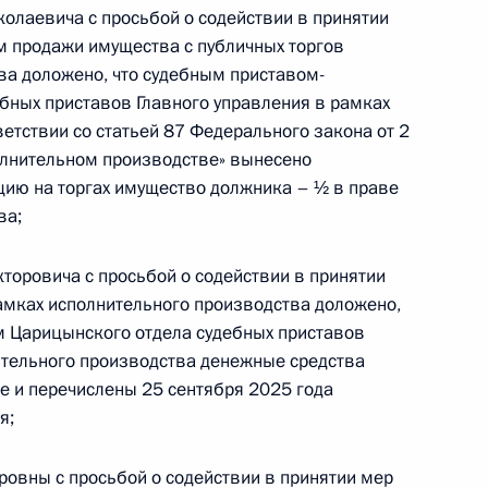
лаевича с просьбой о содействии в принятии
м продажи имущества с публичных торгов
ва доложено, что судебным приставом-
бных приставов Главного управления в рамках
етствии со статьей 87 Федерального закона от 2
олнительном производстве» вынесено
цию на торгах имущество должника – ½ в праве
ю Президента Российской Федерации
ва;
 Федеральной службы судебных приставов
лов провёл в Приёмной Президента Российской
оровича с просьбой о содействии в принятии
оскве личный приём граждан
амках исполнительного производства доложено,
м Царицынского отдела судебных приставов
ительного производства денежные средства
 и перечислены 25 сентября 2025 года
я;
езультатам личного приёма, проведённого
овны с просьбой о содействии в принятии мер