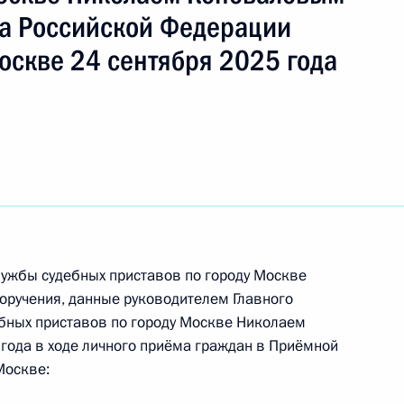
а Российской Федерации
оскве 24 сентября 2025 года
ч
ужбы судебных приставов по городу Москве
оручения, данные руководителем Главного
езультатам личного приёма, проведённого
бных приставов по городу Москве Николаем
кой Федерации руководителем Главного
года в ходе личного приёма граждан в Приёмной
дебных приставов по городу Москве Николаем
Москве:
та Российской Федерации по приёму граждан