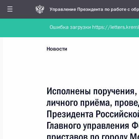
Управление Президента по работе с о
Ошибка загрузки https://letters.krem
Обратиться в форме электронного докуме
Все новости
Личный приём
Мобильна
Новости
Рубрикация материалов
Все материалы
Исполнены поручения, 
Новости личного приёма
личного приёма, пров
Поручения, данные по результатам личног
Президента Российско
приёма
Главного управления 
приставов по городу 