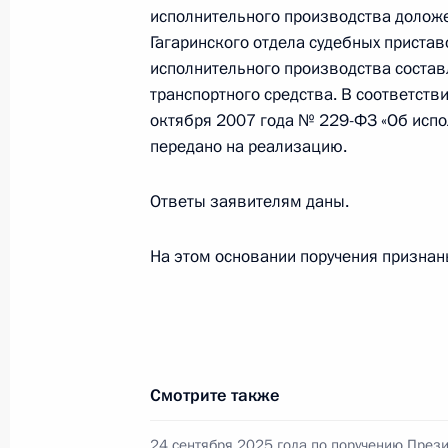
14 февраля 2025 года, пятница
исполнительного производства долож
Гагаринского отдела судебных пристав
Исполнены поручения, данные по р
исполнительного производства состав
по поручению Президента Российс
транспортного средства. В соответств
управления Федеральной службы су
октября 2007 года № 229-ФЗ «Об исп
Коноваловым в Приёмной Президен
передано на реализацию.
в Москве 17 января 2025 года
Ответы заявителям даны.
14 февраля 2025 года, 16:09
На этом основании поручения призна
17 января 2025 года, пятница
17 января 2025 года по поручени
руководитель Главного управления
по городу Москве Николай Конова
Смотрите также
Федерации по приёму граждан в М
24 сентября 2025 года по поручению През