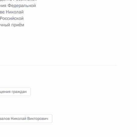
ения Федеральной
кве Николай
 Российской
ичный приём
езультатам личного приёма, проведённого
кой Федерации руководителем Главного
дебных приставов по городу Москве Николаем
та Российской Федерации по приёму граждан
щения граждан
валов Николай Викторович
ию Президента Российской Федерации
 Федеральной службы судебных приставов