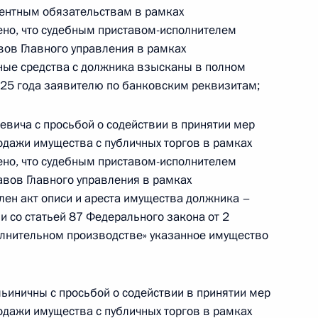
кой Федерации руководителем Главного
ентным обязательствам в рамках
дебных приставов по городу Москве Николаем
ено, что судебным приставом-исполнителем
та Российской Федерации по приёму граждан
вов Главного управления в рамках
ные средства с должника взысканы в полном
25 года заявителю по банковским реквизитам;
вича с просьбой о содействии в принятии мер
одажи имущества с публичных торгов в рамках
ено, что судебным приставом-исполнителем
вов Главного управления в рамках
нию Президента Российской Федерации
лен акт описи и ареста имущества должника –
 Федеральной службы судебных приставов
ии со статьей 87 Федерального закона от 2
лов провёл в Приёмной Президента Российской
олнительном производстве» указанное имущество
оскве личный приём граждан
иничны с просьбой о содействии в принятии мер
одажи имущества с публичных торгов в рамках