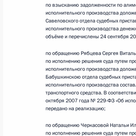
по поручению Президента Российс
по взысканию задолженности по алим
управления Федеральной службы су
исполнительного производства долож
Коноваловым в Приёмной Президен
Савеловского отдела судебных приста
в Москве 24 сентября 2025 года
исполнительного производства денеж
объёме и перечислены 24 сентября 20
24 октября 2025 года, 16:08
по обращению Рябцева Сергея Виталье
по исполнению решения суда путем пр
24 сентября 2025 года, среда
исполнительного производства долож
Бабушкинскою отдела судебных приста
24 сентября 2025 года по поруче
исполнительного производства состав
руководитель Главного управления
транспортного средства. В соответств
по городу Москве Николай Конова
октября 2007 года № 229-ФЗ «Об исп
Федерации по приёму граждан в М
передано на реализацию;
24 сентября 2025 года, 15:39
по обращению Черкасовой Натальи Иль
по исполнению решения суда путем пр