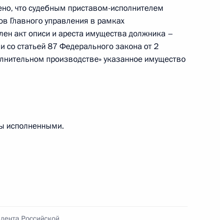
ено, что судебным приставом-исполнителем
ов Главного управления в рамках
езультатам личного приёма, проведённого
лен акт описи и ареста имущества должника –
кой Федерации руководителем Главного
ии со статьей 87 Федерального закона от 2
дебных приставов по городу Москве Николаем
олнительном производстве» указанное имущество
та Российской Федерации по приёму граждан
ны исполненными.
ю Президента Российской Федерации
 Федеральной службы судебных приставов
лов провёл в Приёмной Президента Российской
оскве личный приём граждан
идента Российской