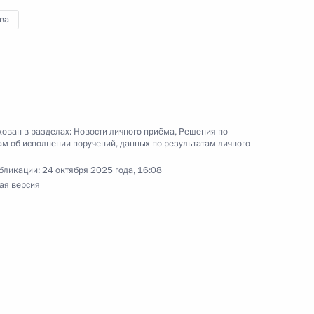
лов провел в Приёмной Президента Российской
ва
оскве личный приём граждан
ован в разделах:
Новости личного приёма
,
Решения по
м об исполнении поручений, данных по результатам личного
езультатам личного приёма, проведённого
кой Федерации руководителем Главного
бликации:
24 октября 2025 года, 16:08
ая версия
дебных приставов по городу Москве Николаем
та Российской Федерации по приёму граждан