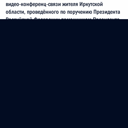
видео-конференц-связи жителя Иркутской
области, проведённого по поручению Президента
Российской Федерации помощником Президента
Российской Федерации Владимиром Мединским
в Приёмной Президента Российской Федерации
по приёму граждан в Севастополе 17 февраля
2021 года
24 января 2024 года, 18:23
22 января 2024 года, понедельник
О ходе исполнения поручения, данного по итогам
личного приёма в режиме видео-конференц-связи
жителя Иркутской области, проведённого
по поручению Президента Российской Федерации
помощником Президента Российской Федерации