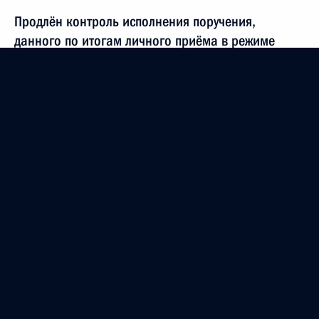
Продлён контроль исполнения поручения,
данного по итогам личного приёма в режиме
видео-конференц-связи жительницы Пермского
края, проведённого по поручению Президента
Российской Федерации заместителем
Руководителя Администрации Президента
Российской Федерации Дмитрием Козаком
в Приёмной Президента Российской Федерации
по приёму граждан в Москве 21 апреля
2023 года
13 декабря 2023 года, 20:00
12 декабря 2023 года, вторник
О ходе исполнения поручения, данного по итогам