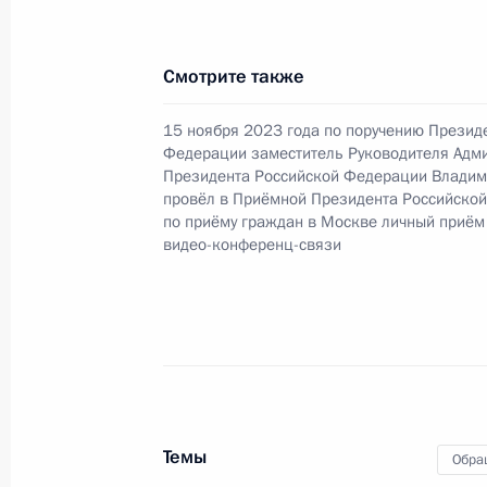
16 июля 2024 года, вторник
Смотрите также
Продолжен контроль исполнения по
15 ноября 2023 года по поручению Презид
в режиме видео-конференц-связи ж
Федерации заместитель Руководителя Адм
по поручению Президента Российс
Президента Российской Федерации Владим
Администрации Президента Росси
провёл в Приёмной Президента Российско
по приёму граждан в Москве личный приём
в Приёмной Президента Российско
видео-конференц-связи
11 апреля 2023 года
16 июля 2024 года, 17:21
О ходе исполнения поручения, дан
конференц-связи жительницы Тверс
Президента Российской Федерации
Темы
Обра
Президента Российской Федераци