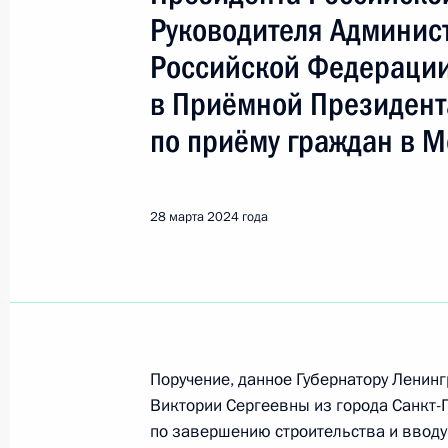
Руководителя Админис
Поиск по руководителю, географии и тематике
Российской Федераци
в Приёмной Президент
по приёму граждан в М
Все руководители, регионы, города и темы
28 марта 2024 года
Островенко Владимир Евгенье
Показа
Поручение, данное Губернатору Ленин
2 августа 2024 года, пятница
Виктории Сергеевны из города Санкт-
Продлён контроль исполнения пору
по завершению строительства и вводу