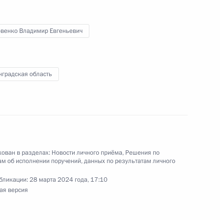
 по приёму граждан в Москве 11 апреля
овенко Владимир Евгеньевич
нградская область
ы), данное по итогам личного приёма в режиме
 Курской области, проведённого по поручению
 заместителем Руководителя Администрации
и Владимиром Островенко в Приёмной
ован в разделах:
Новости личного приёма
,
Решения по
 по приёму граждан в Москве 23 мая 2024 года
м об исполнении поручений, данных по результатам личного
бликации:
28 марта 2024 года, 17:10
ая версия