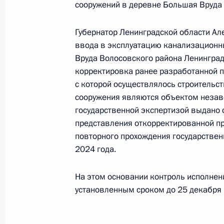
в режиме видео-конференц-связи ж
сооружений в деревне Большая Вруда 
проведённого по поручению Прези
Руководителя Администрации През
Губернатор Ленинградской области Але
Островенко в Приёмной Президент
ввода в эксплуатацию канализационн
Вруда Волосовского района Ленинград
в Москве 23 мая 2024 года
корректировка ранее разработанной п
2 августа 2024 года, 14:57
с которой осуществлялось строительс
сооружения являются объектом незаве
государственной экспертизой выдано 
О ходе исполнения поручения, дан
представления откорректированной пр
конференц-связи жительницы Чукот
повторного прохождения государствен
по поручению Президента Российс
2024 года.
Администрации Президента Росси
в Приёмной Президента Российско
На этом основании контроль исполнен
23 мая 2024 года
установленным сроком до 25 декабря 
2 августа 2024 года, 14:51