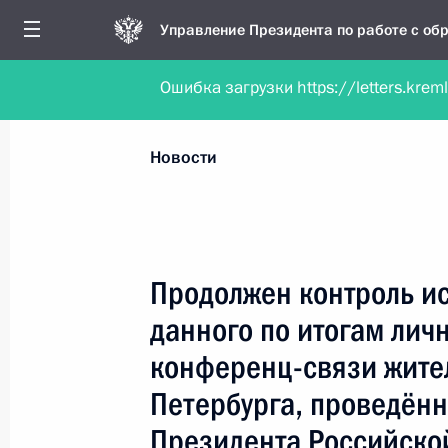
Управление Президента по работе с о
Ошибка загрузки https://letters.krem
Обратиться в форме электронного докуме
Все новости
Личный приём
Мобильна
Новости
Рубрикация материалов
Все материалы
Продолжен контроль и
Новости личного приёма
данного по итогам лич
Поручения, данные по результатам личног
конференц-связи жите
приёма
Петербурга, проведённ
Президента Российско