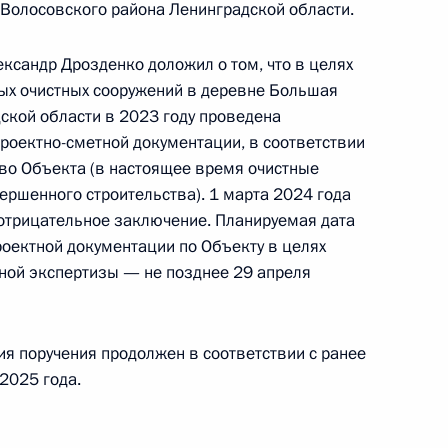
ительницы Чукотского автономного округа,
Волосовского района Ленинградской области.
дента Российской Федерации заместителем
идента Российской Федерации Владимиром
ксандр Дрозденко доложил о том, что в целях
а Российской Федерации по приёму граждан
ых очистных сооружений в деревне Большая
ской области в 2023 году проведена
роектно-сметной документации, в соответствии
тво Объекта (в настоящее время очистные
ршенного строительства). 1 марта 2024 года
отрицательное заключение. Планируемая дата
ного по итогам личного приёма в режиме видео-
оектной документации по Объекту в целях
ского автономного округа, проведённого
ной экспертизы — не позднее 29 апреля
кой Федерации заместителем Руководителя
йской Федерации Владимиром Островенко
й Федерации по приёму граждан в Москве
ия поручения продолжен в соответствии с ранее
2025 года.