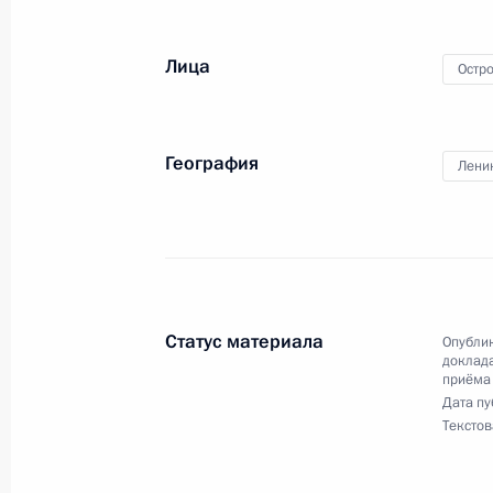
Президента Российской Федерации
2023 года
Лица
Остр
16 июля 2024 года, 17:14
География
Лени
2 июля 2024 года, вторник
Исполнено поручение (меры принят
видео-конференц-связи жительницы
Президента Российской Федерации
Президента Российской Федераци
Статус материала
Опублик
Президента Российской Федерации
доклада
приёма
2 июля 2024 года, 17:33
Дата пу
Текстов