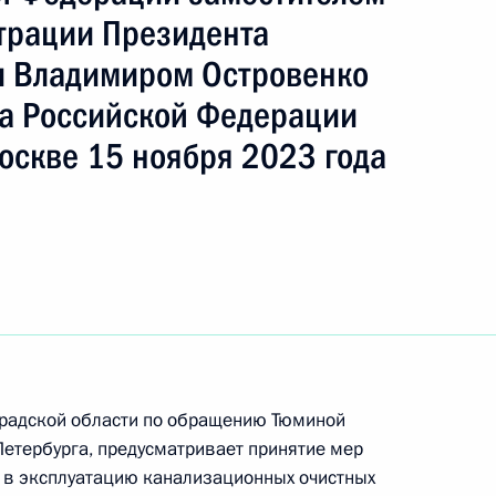
трации Президента
и Владимиром Островенко
а Российской Федерации
оскве 15 ноября 2023 года
вич
ть следующие материалы
градской области по обращению Тюминой
Петербурга, предусматривает принятие мер
чения, данного по итогам личного приёма
 в эксплуатацию канализационных очистных