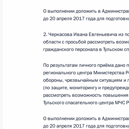
27 декабря 2016 года, вторник
О выполнении доложить в Администра
27 декабря 2016 года по поручен
до 20 апреля 2017 года для подготов
исполняющий обязанности начальн
Министерства Российской Федерац
2. Черкасова Ивана Евгеньевича из п
чрезвычайным ситуациям и ликвида
области с просьбой рассмотреть возм
Кобзев провёл в Приёмной Презид
гражданского персонала в Тульском с
в Москве личный приём граждан
По результатам личного приёма дано 
27 декабря 2016 года, 16:44
регионального центра Министерства 
обороны, чрезвычайным ситуациям и 
(по защите, мониторингу и предупреж
29 августа 2016 года, понедельник
рассмотреть возможность повышения
Тульского спасательного центра МЧС Р
Исполнены поручения, данные по р
по поручению Президента Российс
О выполнении доложить в Администра
начальника Центрального региона
до 20 апреля 2017 года для подготов
Федерации по делам гражданской 