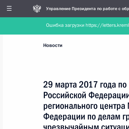
Управление Президента по работе с о
Ошибка загрузки https://letters.krem
Обратиться в форме электронного докуме
Все новости
Личный приём
Мобильна
Новости
Рубрикация материалов
Все материалы
29 марта 2017 года по
Новости личного приёма
Российской Федерации
Поручения, данные по результатам личног
регионального центра
приёма
Федерации по делам г
чрезвычайным ситуаци