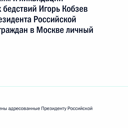
 бедствий Игорь Кобзев
езидента Российской
граждан в Москве личный
 Президента Российской Федерации начальник
ра Министерства Российской Федерации
рены адресованные Президенту Российской
резвычайным ситуациям и ликвидации
горь Кобзев провёл в Приёмной Президента