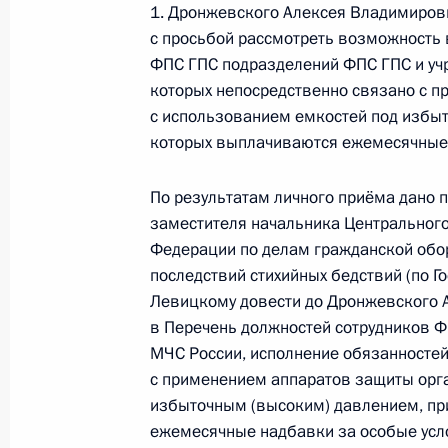
Российской Федерации по приёму 
1. Дронжевского Алексея Владимирови
с просьбой рассмотреть возможность 
29 марта 2017 года, 17:28
ФПС ГПС подразделений ФПС ГПС и уч
которых непосредственно связано с 
с использованием емкостей под избы
30 декабря 2016 года, пятница
которых выплачиваются ежемесячные 
Исполнены поручения, данные по р
По результатам личного приёма дано
по поручению Президента Российс
заместителя начальника Центрального
начальника Центрального региона
Федерации по делам гражданской обо
Федерации по делам гражданской 
последствий стихийных бедствий (по 
и ликвидации последствий стихийн
Левицкому довести до Дронжевского 
Президента Российской Федерации
в Перечень должностей сотрудников 
2016 года
МЧС России, исполнение обязанностей
30 декабря 2016 года, 17:00
с применением аппаратов защиты орг
избыточным (высоким) давлением, п
ежемесячные надбавки за особые усл