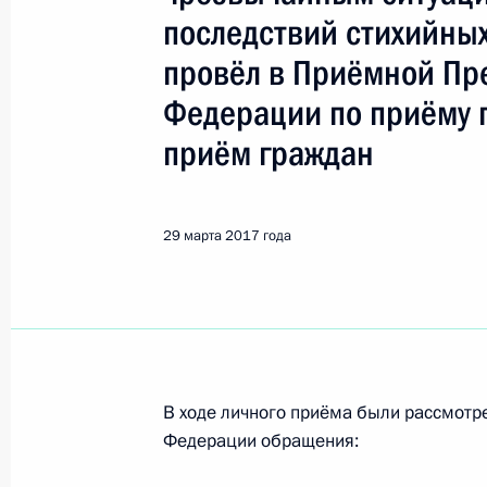
последствий стихийных
Поиск по руководителю, географии и тематике
провёл в Приёмной Пр
Федерации по приёму 
приём граждан
Все руководители, регионы, города и темы
29 марта 2017 года
Кобзев Игорь Иванович
29 марта 2017 года, среда
29 марта 2017 года по поручению
Центрального регионального цент
В ходе личного приёма были рассмот
по делам гражданской обороны, ч
Федерации обращения:
последствий стихийных бедствий И