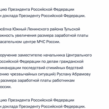
цию Президента Российской Федерации
ию Президента Российской Федерации временно
ки доклада Президенту Российской Федерации.
ика Центрального регионального центра
ии по делам гражданской обороны,
осёлка Южный Ленинского района Тульской
ции последствий стихийных бедствий Игорь
ожность увеличения размера заработной платы
ента Российской Федерации по приёму граждан
пасательном центре МЧС России.
поручение заместителю начальника Центрального
Российской Федерации по делам гражданской
ликвидации последствий стихийных бедствий
дению чрезвычайных ситуаций) Руслану Абрамову
 размера заработной платы работникам
оссии.
езультатам личного приёма, проведённого
кой Федерации исполняющим обязанности
цию Президента Российской Федерации
льного центра Министерства Российской
ки доклада Президенту Российской Федерации.
обороны, чрезвычайным ситуациям