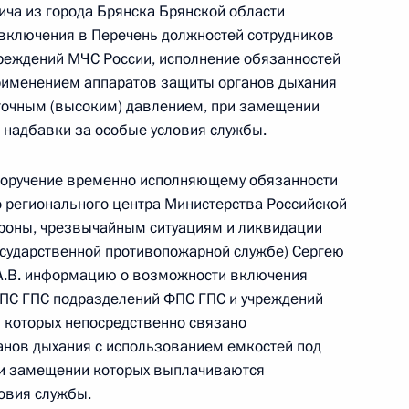
граждан в Москве личный приём граждан
ча из города Брянска Брянской области
включения в Перечень должностей сотрудников
реждений МЧС России, исполнение обязанностей
применением аппаратов защиты органов дыхания
точным (высоким) давлением, при замещении
надбавки за особые условия службы.
езультатам личного приёма, проведённого
 поручение временно исполняющему обязанности
кой Федерации исполняющим обязанности
 регионального центра Министерства Российской
льного центра Министерства Российской
роны, чрезвычайным ситуациям и ликвидации
обороны, чрезвычайным ситуациям
Государственной противопожарной службе) Сергею
ых бедствий Игорем Кобзевым в Приёмной
А.В. информацию о возможности включения
 по приёму граждан в Москве 27 декабря
ФПС ГПС подразделений ФПС ГПС и учреждений
 которых непосредственно связано
анов дыхания с использованием емкостей под
ри замещении которых выплачиваются
овия службы.