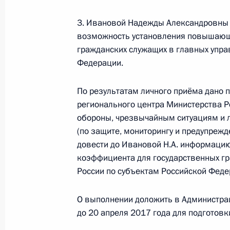
и ликвидации последствий стихийн
3. Ивановой Надежды Александровны 
Президента Российской Федерации
возможность установления повышающ
2016 года
гражданских служащих в главных упра
29 августа 2016 года, 15:08
Федерации.
По результатам личного приёма дано 
14 июня 2016 года, вторник
регионального центра Министерства 
обороны, чрезвычайным ситуациям и 
14 июня 2016 года по поручению 
(по защите, мониторингу и предупреж
исполняющий обязанности начальн
довести до Ивановой Н.А. информаци
Министерства Российской Федерац
коэффициента для государственных г
чрезвычайным ситуациям и ликвида
России по субъектам Российской Феде
Кобзев провёл в Приёмной Презид
в Москве личный приём граждан
О выполнении доложить в Администра
до 20 апреля 2017 года для подготов
14 июня 2016 года, 16:47