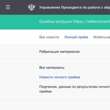
Управление Президента по работе с о
Ошибка загрузки https://letters.krem
Обратиться в форме электронного докуме
Все новости
Личный приём
Мобильна
Рубрикация материалов
Все материалы
Новости личного приёма
Поручения, данные по результатам личног
приёма