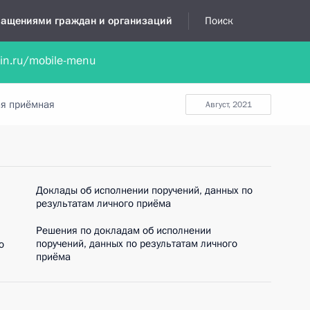
бращениями граждан и организаций
Поиск
lin.ru/mobile-menu
нта
Обратиться в устной форме
Новости
Обзоры обращени
я приёмная
август, 2021
Доклады об исполнении поручений, данных по
результатам личного приёма
Решения по докладам об исполнении
поручений, данных по результатам личного
о
приёма